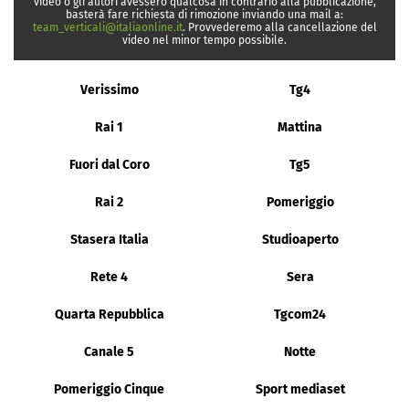
video o gli autori avessero qualcosa in contrario alla pubblicazione,
basterà fare richiesta di rimozione inviando una mail a:
team_verticali@italiaonline.it
. Provvederemo alla cancellazione del
video nel minor tempo possibile.
Verissimo
Tg4
Rai 1
Mattina
Fuori dal Coro
Tg5
Rai 2
Pomeriggio
Stasera Italia
Studioaperto
Rete 4
Sera
Quarta Repubblica
Tgcom24
Canale 5
Notte
Pomeriggio Cinque
Sport mediaset