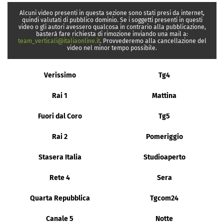
Alcuni video presenti in questa sezione sono stati presi da internet,
quindi valutati di pubblico dominio. Se i soggetti presenti in questi
video o gli autori avessero qualcosa in contrario alla pubblicazione,
basterà fare richiesta di rimozione inviando una mail a:
team_verticali@italiaonline.it
. Provvederemo alla cancellazione del
video nel minor tempo possibile.
Verissimo
Tg4
Rai 1
Mattina
Fuori dal Coro
Tg5
Rai 2
Pomeriggio
Stasera Italia
Studioaperto
Rete 4
Sera
Quarta Repubblica
Tgcom24
Canale 5
Notte