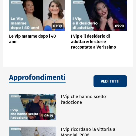
03:39
05:20
Le Vip mamme dopo i 40
I Vip e il desiderio di
anni
adottare: le storie
raccontate a Verissimo
Approfondimenti
VEDI TUTTI
I Vip che hanno scelto
l'adozione
05:19
I Vip ricordano la vittoria ai
Mondiali 2006