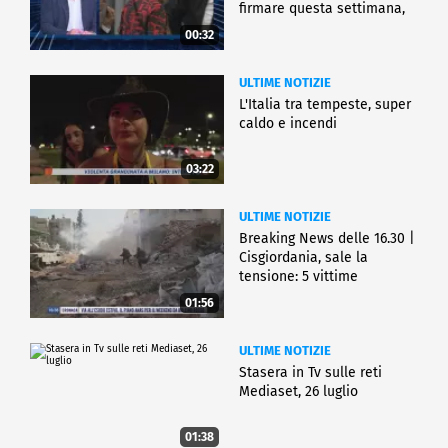
firmare questa settimana,
ma..."
00:32
ULTIME NOTIZIE
L'Italia tra tempeste, super
caldo e incendi
03:22
ULTIME NOTIZIE
Breaking News delle 16.30 |
Cisgiordania, sale la
tensione: 5 vittime
01:56
ULTIME NOTIZIE
Stasera in Tv sulle reti
Mediaset, 26 luglio
01:38