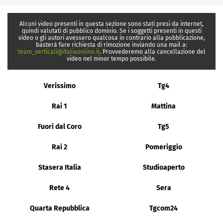
Alcuni video presenti in questa sezione sono stati presi da internet,
quindi valutati di pubblico dominio. Se i soggetti presenti in questi
video o gli autori avessero qualcosa in contrario alla pubblicazione,
basterà fare richiesta di rimozione inviando una mail a:
team_verticali@italiaonline.it
. Provvederemo alla cancellazione del
video nel minor tempo possibile.
Verissimo
Tg4
Rai 1
Mattina
Fuori dal Coro
Tg5
Rai 2
Pomeriggio
Stasera Italia
Studioaperto
Rete 4
Sera
Quarta Repubblica
Tgcom24