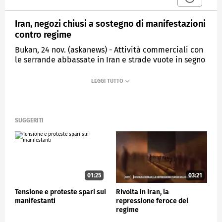
Iran, negozi chiusi a sostegno di manifestazioni
contro regime
Bukan, 24 nov. (askanews) - Attività commerciali con
le serrande abbassate in Iran e strade vuote in segno
di solidarietà alle manifestazioni contro il governo,
cominciate dopo la morte di Mahsa Amini mentre
era in custodia della polizia per aver indossato male
il velo e diventate una protesta generale contro il
regime. Queste immagini arrivano da Bukan e Baneh.
SUGGERITI
ESTERI
01:25
03:21
Tensione e proteste spari sui
Rivolta in Iran, la
manifestanti
repressione feroce del
regime