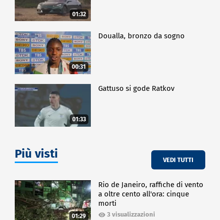
01:32
Doualla, bronzo da sogno
00:31
Gattuso si gode Ratkov
01:33
Più visti
VEDI TUTTI
Rio de Janeiro, raffiche di vento
a oltre cento all'ora: cinque
morti
3 visualizzazioni
01:29