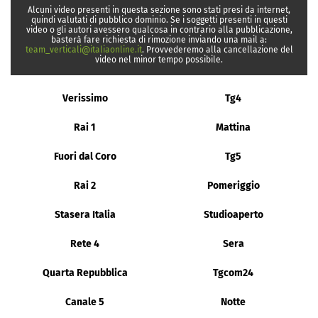
Alcuni video presenti in questa sezione sono stati presi da internet,
quindi valutati di pubblico dominio. Se i soggetti presenti in questi
video o gli autori avessero qualcosa in contrario alla pubblicazione,
basterà fare richiesta di rimozione inviando una mail a:
team_verticali@italiaonline.it
. Provvederemo alla cancellazione del
video nel minor tempo possibile.
Verissimo
Tg4
Rai 1
Mattina
Fuori dal Coro
Tg5
Rai 2
Pomeriggio
Stasera Italia
Studioaperto
Rete 4
Sera
Quarta Repubblica
Tgcom24
Canale 5
Notte