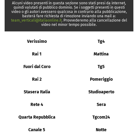
Alcuni video presenti in questa sezione sono stati presi da internet,
quindi valutati di pubblico dominio. Se i soggetti presenti in questi
video o gli autori avessero qualcosa in contrario alla pubblicazione,
basterà fare richiesta di rimozione inviando una mail a:
team_verticali@italiaonline.it
. Provvederemo alla cancellazione del
video nel minor tempo possibile.
Verissimo
Tg4
Rai 1
Mattina
Fuori dal Coro
Tg5
Rai 2
Pomeriggio
Stasera Italia
Studioaperto
Rete 4
Sera
Quarta Repubblica
Tgcom24
Canale 5
Notte