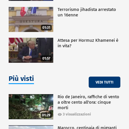
Terrorismo jihadista arrestato
un 16enne
01:31
Attesa per Hormuz Khamenei è
in vita?
01:57
Più visti
VEDI TUTTI
Rio de Janeiro, raffiche di vento
a oltre cento all'ora: cinque
morti
3 visualizzazioni
01:29
Marocco, centinaia di migranti