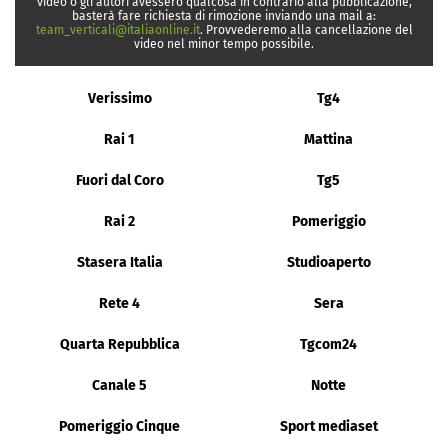
video o gli autori avessero qualcosa in contrario alla pubblicazione,
basterà fare richiesta di rimozione inviando una mail a:
team_verticali@italiaonline.it
. Provvederemo alla cancellazione del
video nel minor tempo possibile.
Verissimo
Tg4
Rai 1
Mattina
Fuori dal Coro
Tg5
Rai 2
Pomeriggio
Stasera Italia
Studioaperto
Rete 4
Sera
Quarta Repubblica
Tgcom24
Canale 5
Notte
Pomeriggio Cinque
Sport mediaset