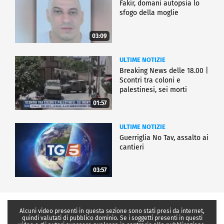
Fakir, domani autopsia lo
sfogo della moglie
03:09
ULTIME NOTIZIE
Breaking News delle 18.00 |
Scontri tra coloni e
palestinesi, sei morti
01:57
ULTIME NOTIZIE
Guerriglia No Tav, assalto ai
cantieri
03:57
Alcuni video presenti in questa sezione sono stati presi da internet,
quindi valutati di pubblico dominio. Se i soggetti presenti in questi