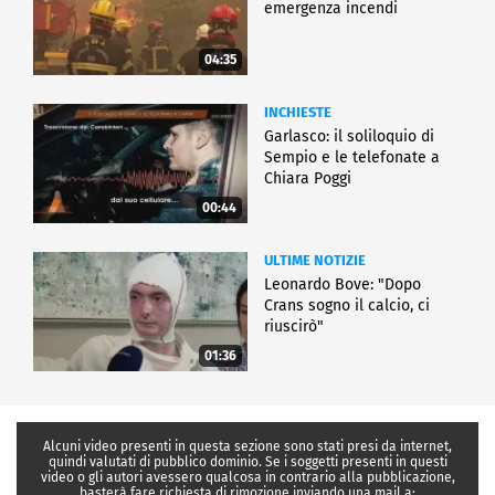
emergenza incendi
04:35
INCHIESTE
Garlasco: il soliloquio di
Sempio e le telefonate a
Chiara Poggi
00:44
ULTIME NOTIZIE
Leonardo Bove: "Dopo
Crans sogno il calcio, ci
riuscirò"
01:36
Alcuni video presenti in questa sezione sono stati presi da internet,
quindi valutati di pubblico dominio. Se i soggetti presenti in questi
video o gli autori avessero qualcosa in contrario alla pubblicazione,
basterà fare richiesta di rimozione inviando una mail a: