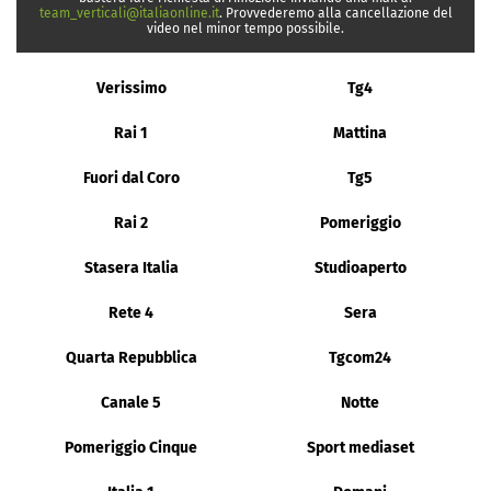
team_verticali@italiaonline.it
. Provvederemo alla cancellazione del
video nel minor tempo possibile.
Verissimo
Tg4
Rai 1
Mattina
Fuori dal Coro
Tg5
Rai 2
Pomeriggio
Stasera Italia
Studioaperto
Rete 4
Sera
Quarta Repubblica
Tgcom24
Canale 5
Notte
Pomeriggio Cinque
Sport mediaset