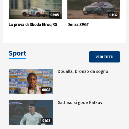
03:05
01:32
La prova di Skoda Elroq RS
Denza Z9GT
Sport
VEDI TUTTI
Doualla, bronzo da sogno
00:31
Gattuso si gode Ratkov
01:33