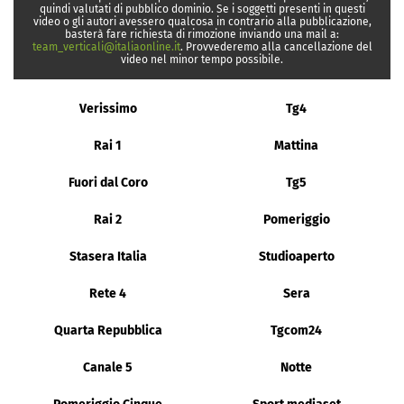
quindi valutati di pubblico dominio. Se i soggetti presenti in questi
video o gli autori avessero qualcosa in contrario alla pubblicazione,
basterà fare richiesta di rimozione inviando una mail a:
team_verticali@italiaonline.it
. Provvederemo alla cancellazione del
video nel minor tempo possibile.
Verissimo
Tg4
Rai 1
Mattina
Fuori dal Coro
Tg5
Rai 2
Pomeriggio
Stasera Italia
Studioaperto
Rete 4
Sera
Quarta Repubblica
Tgcom24
Canale 5
Notte