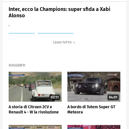
Inter, ecco la Champions: super sfida a Xabi
Alonso
.
MEDIASET
SPORTMEDIASET
SUGGERITI
02:11
04:01
A storia di Citroen 2CV e
A bordo di Totem Super GT
Renault 4 - W la rivoluzione
Meteora