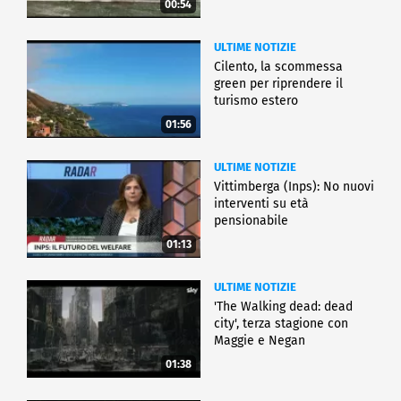
00:54
ULTIME NOTIZIE
Cilento, la scommessa
green per riprendere il
turismo estero
01:56
ULTIME NOTIZIE
Vittimberga (Inps): No nuovi
interventi su età
pensionabile
01:13
ULTIME NOTIZIE
'The Walking dead: dead
city', terza stagione con
Maggie e Negan
01:38