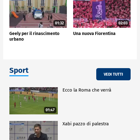
01:32
02:03
Geely per il rinascimento
Una nuova Fiorentina
urbano
Sport
VEDI TUTTI
Ecco la Roma che verrà
01:47
Xabi pazzo di palestra