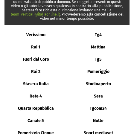
quindi valutati di pubblico dominio. Se i soggetti presenti in questi
video o gli autori avessero qualcosa in contrario alla pubblicazione,
basterà fare richiesta di rimozione inviando una mail a:
team_verticali@italiaonline.it
. Provvederemo alla cancellazione del
video nel minor tempo possibile.
Verissimo
Tg4
Rai 1
Mattina
Fuori dal Coro
Tg5
Rai 2
Pomeriggio
Stasera Italia
Studioaperto
Rete 4
Sera
Quarta Repubblica
Tgcom24
Canale 5
Notte
Pomeriggio Cinque
Sport mediaset