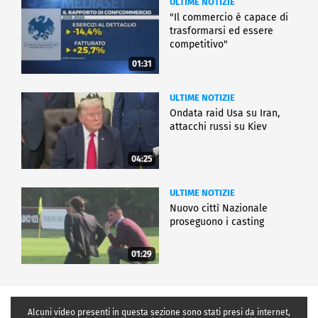
ULTIME NOTIZIE
"Il commercio è capace di
trasformarsi ed essere
competitivo"
01:31
ULTIME NOTIZIE
Ondata raid Usa su Iran,
attacchi russi su Kiev
04:25
ULTIME NOTIZIE
Nuovo cittì Nazionale
proseguono i casting
01:29
Alcuni video presenti in questa sezione sono stati presi da internet,