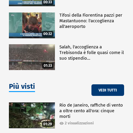
00:33
Tifosi della Fiorentina pazzi per
Mastantuono: l'accoglienza
all'aeroporto
00:32
Salah, l'accoglienza a
Trebisonda è folle quasi come il
suo stipendio…
01:33
Più visti
VEDI TUTTI
Rio de Janeiro, raffiche di vento
a oltre cento all'ora: cinque
morti
2 visualizzazioni
01:29