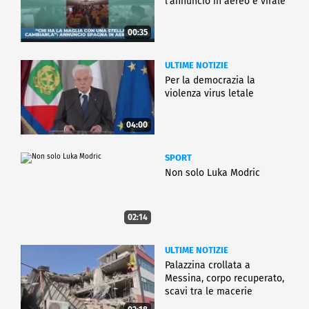
l'annuncio in aereo è virale
00:35
ULTIME NOTIZIE
Per la democrazia la
violenza virus letale
04:00
SPORT
Non solo Luka Modric
02:14
ULTIME NOTIZIE
Palazzina crollata a
Messina, corpo recuperato,
scavi tra le macerie