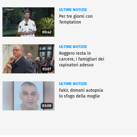
ULTIME NOTIZIE
Per tre giorni con
Temptation
00:42
ULTIME NOTIZIE
Roggero resta in
carcere, i famigliari dei
rapinatori adesso
03:07
battono cassa
ULTIME NOTIZIE
Fakir, domani autopsia
lo sfogo della moglie
03:09