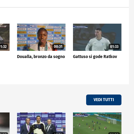
1:32
00:31
01:33
Doualla, bronzo da sogno
Gattuso si gode Ratkov
VEDI TUTTI