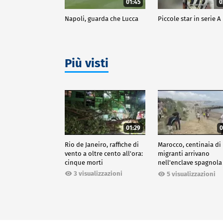
01:45
0
Napoli, guarda che Lucca
Piccole star in serie A
Più visti
01:29
0
Rio de Janeiro, raffiche di
Marocco, centinaia di
vento a oltre cento all'ora:
migranti arrivano
cinque morti
nell'enclave spagnola
Ceuta
3 visualizzazioni
5 visualizzazioni