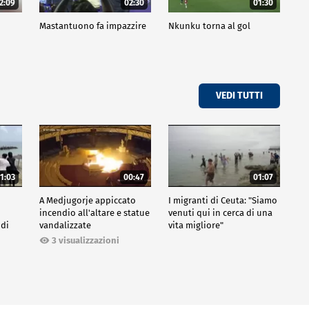
2:09
02:30
01:30
Mastantuono fa impazzire
Nkunku torna al gol
VEDI TUTTI
1:03
00:47
01:07
A Medjugorje appiccato
I migranti di Ceuta: "Siamo
incendio all'altare e statue
venuti qui in cerca di una
 di
vandalizzate
vita migliore"
3 visualizzazioni