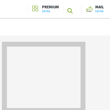
PREMIUM
MAIL
SEARCH
ENTRA
ENTRA
ENTRA