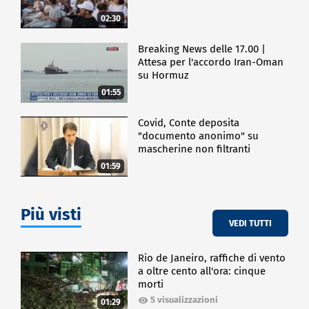
02:30
Breaking News delle 17.00 |
Attesa per l'accordo Iran-Oman
su Hormuz
01:55
Covid, Conte deposita
"documento anonimo" su
mascherine non filtranti
01:59
Più visti
VEDI TUTTI
Rio de Janeiro, raffiche di vento
a oltre cento all'ora: cinque
morti
5 visualizzazioni
01:29