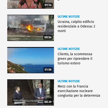
01:14
ULTIME NOTIZIE
Ucraina, colpito edificio
residenziale a Odessa: 2
morti
00:54
ULTIME NOTIZIE
Cilento, la scommessa
green per riprendere il
turismo estero
01:56
ULTIME NOTIZIE
Merz: con la Francia
esercitazione nucleare
congiunta per la deterrenza
00:39