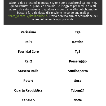
Alcuni video presenti in questa sezione sono stati presi da internet,
quindi valutati di pubblico dominio. Se i soggetti presenti in questi
video o gli autori avessero qualcosa in contrario alla pubblicazione,
basterà fare richiesta di rimozione inviando una mail a:
team_verticali@italiaonline.it
. Provvederemo alla cancellazione del
video nel minor tempo possibile.
Verissimo
Tg4
Rai 1
Mattina
Fuori dal Coro
Tg5
Rai 2
Pomeriggio
Stasera Italia
Studioaperto
Rete 4
Sera
Quarta Repubblica
Tgcom24
Canale 5
Notte