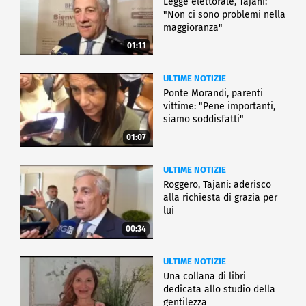
Legge elettorale, Tajani:
"Non ci sono problemi nella
maggioranza"
01:11
ULTIME NOTIZIE
Ponte Morandi, parenti
vittime: "Pene importanti,
siamo soddisfatti"
01:07
ULTIME NOTIZIE
Roggero, Tajani: aderisco
alla richiesta di grazia per
lui
00:34
ULTIME NOTIZIE
Una collana di libri
dedicata allo studio della
gentilezza