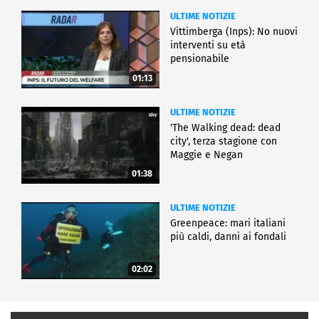
ULTIME NOTIZIE
Vittimberga (Inps): No nuovi
interventi su età
pensionabile
01:13
ULTIME NOTIZIE
'The Walking dead: dead
city', terza stagione con
Maggie e Negan
01:38
ULTIME NOTIZIE
Greenpeace: mari italiani
più caldi, danni ai fondali
02:02