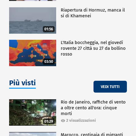
CRONACA
Riapertura di Hormuz, manca il
sì di Khamenei
01:56
L'Italia boccheggia, nel giovedì
rovente 27 città su 27 da bollino
rosso
03:50
Più visti
VEDI TUTTI
Rio de Janeiro, raffiche di vento
a oltre cento all'ora: cinque
morti
2 visualizzazioni
01:29
Marocco, centinaia di migranti