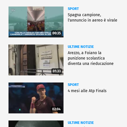
SPORT
Spagna campione,
l'annuncio in aereo è virale
00:35
ULTIME NOTIZIE
Arezzo, a Foiano la
punizione scolastica
diventa una rieducazione
01:33
SPORT
4 mesi alle Atp Finals
02:04
ULTIME NOTIZIE