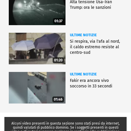
Alta tensione Usa-Iran
Trump: ora le sanzioni
01:37
ULTIME NOTIZIE
Si respira, via l'afa al nord,
il caldo estremo resiste al
centro-sud
01:20
ULTIME NOTIZIE
Fakir era ancora vivo
soccorso in 33 secondi
01:46
Alcuni video presenti in questa sezione sono stati presi da internet,
quindi valutati di pubblico dominio. Se i soggetti presenti in questi