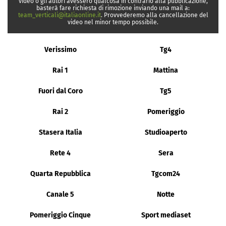
video o gli autori avessero qualcosa in contrario alla pubblicazione,
basterà fare richiesta di rimozione inviando una mail a:
team_verticali@italiaonline.it
. Provvederemo alla cancellazione del
video nel minor tempo possibile.
Verissimo
Tg4
Rai 1
Mattina
Fuori dal Coro
Tg5
Rai 2
Pomeriggio
Stasera Italia
Studioaperto
Rete 4
Sera
Quarta Repubblica
Tgcom24
Canale 5
Notte
Pomeriggio Cinque
Sport mediaset