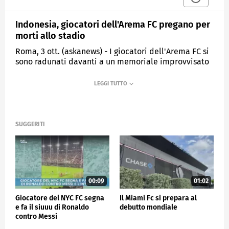
Indonesia, giocatori dell'Arema FC pregano per
morti allo stadio
Roma, 3 ott. (askanews) - I giocatori dell'Arema FC si
sono radunati davanti a un memoriale improvvisato
fuori dallo stadio Kanjuruhan, a Malang, in Indonesia,
dove almeno 125 persone soo rimaste uccise e oltre
300 sono rimaste ferite, dopo che migliaia di tifosi
della squadra di casa hanno invaso il campo per
protestare per la sconfitta contro gli acerrimi rivali
del Persebaya Surabaya e la polizia ha risposto con
SUGGERITI
gas lacrimogeni.
All'interno dello stadio uno scenario di distruzione
con transenne buttate giù, scarpe, bottiglie e oggetti
abbandonati sul campo.
00:09
01:02
ESTERI
Giocatore del NYC FC segna
Il Miami Fc si prepara al
e fa il siuuu di Ronaldo
debutto mondiale
contro Messi