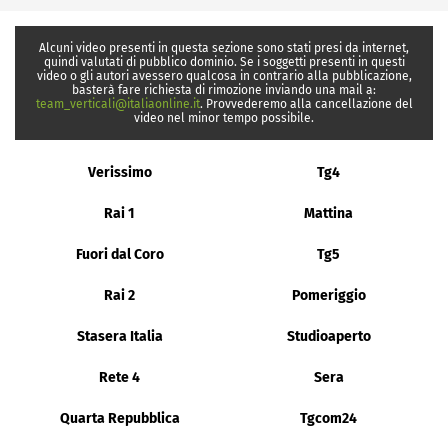
Alcuni video presenti in questa sezione sono stati presi da internet,
quindi valutati di pubblico dominio. Se i soggetti presenti in questi
video o gli autori avessero qualcosa in contrario alla pubblicazione,
basterà fare richiesta di rimozione inviando una mail a:
team_verticali@italiaonline.it
. Provvederemo alla cancellazione del
video nel minor tempo possibile.
Verissimo
Tg4
Rai 1
Mattina
Fuori dal Coro
Tg5
Rai 2
Pomeriggio
Stasera Italia
Studioaperto
Rete 4
Sera
Quarta Repubblica
Tgcom24