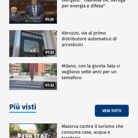
per energia e difesa"
05:30
Abruzzo, via al primo
distributore automatico di
arrosticini
01:32
Milano, con la giunta Sala ci
vogliono sette anni per un
semaforo
01:32
Più visti
VEDI TUTTI
Maiorca contro il turismo che
consuma case, acqua e