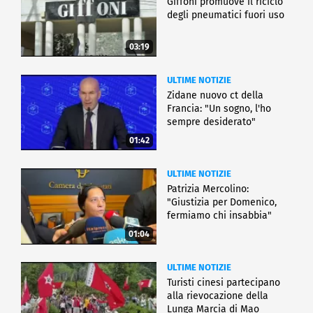
Giffoni promuove il riciclo
degli pneumatici fuori uso
03:19
ULTIME NOTIZIE
Zidane nuovo ct della
Francia: "Un sogno, l'ho
sempre desiderato"
01:42
ULTIME NOTIZIE
Patrizia Mercolino:
"Giustizia per Domenico,
fermiamo chi insabbia"
01:04
ULTIME NOTIZIE
Turisti cinesi partecipano
alla rievocazione della
Lunga Marcia di Mao