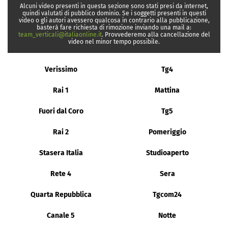
Alcuni video presenti in questa sezione sono stati presi da internet,
quindi valutati di pubblico dominio. Se i soggetti presenti in questi
video o gli autori avessero qualcosa in contrario alla pubblicazione,
basterà fare richiesta di rimozione inviando una mail a:
team_verticali@italiaonline.it
. Provvederemo alla cancellazione del
video nel minor tempo possibile.
Verissimo
Tg4
Rai 1
Mattina
Fuori dal Coro
Tg5
Rai 2
Pomeriggio
Stasera Italia
Studioaperto
Rete 4
Sera
Quarta Repubblica
Tgcom24
Canale 5
Notte