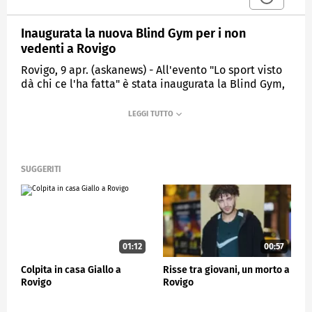
Inaugurata la nuova Blind Gym per i non
vedenti a Rovigo
Rovigo, 9 apr. (askanews) - All'evento "Lo sport visto
dà chi ce l'ha fatta" è stata inaugurata la Blind Gym,
palestra per non vedenti realizzata dalla società di
baseball e softball BSC Rovigo con il supporto di
fondazione Entain.
Giuliano Guinci, Public Affairs, Sustainability &
Retail Operations Director del Gruppo Entain in
SUGGERITI
Italia, ha dichiarato: "La solidità la danno
innanzitutto le persone e la loro capacità di fare, con
i partner del Baseball Rovigo abbiamo trovato una
realtà che è attiva sul territorio da anni, che porta
avanti questi progetti con dedizione. Lo sport ha
bisogno di essere sostenuto, in questo caso era
01:12
00:57
necessario un piccolo ampliamento di una palestra;
Colpita in casa Giallo a
Risse tra giovani, un morto a
sono piccoli passi che garantiscono la continuità dei
Rovigo
Rovigo
progetti nel tempo".
Una collaborazione nata per la promozione