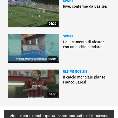
SPORT
Juve, conferme da Basilea
01:29
SPORT
L'allenamento di Alcaraz
con un occhio bendato
00:05
ULTIME NOTIZIE
Il calcio mondiale piange
Franco Baresi
03:36
Alcuni video presenti in questa sezione sono stati presi da internet,