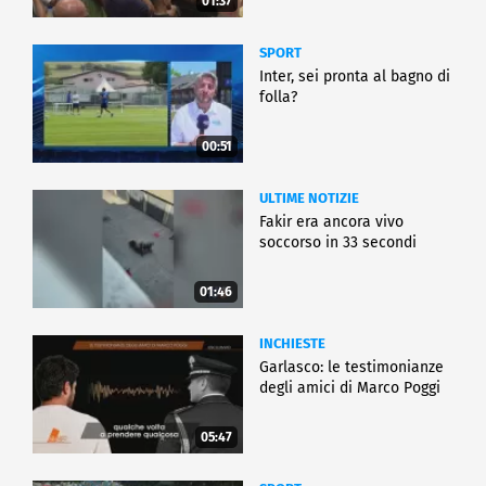
01:37
SPORT
Inter, sei pronta al bagno di
folla?
00:51
ULTIME NOTIZIE
Fakir era ancora vivo
soccorso in 33 secondi
01:46
INCHIESTE
Garlasco: le testimonianze
degli amici di Marco Poggi
05:47