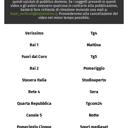
quindi valutati di pubblico dominio. Se i soggetti presenti in questi
video o gli autori avessero qualcosa in contrario alla pubblicazione,
basterà fare richiesta di rimozione inviando una mail a:
team_verticali@italiaonline.it
. Provvederemo alla cancellazione del
video nel minor tempo possibile.
Verissimo
Tg4
Rai 1
Mattina
Fuori dal Coro
Tg5
Rai 2
Pomeriggio
Stasera Italia
Studioaperto
Rete 4
Sera
Quarta Repubblica
Tgcom24
Canale 5
Notte
Pomeriggio Cinque
Sport mediaset