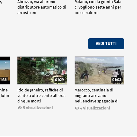
e,
Abruzzo, via al primo
Milano, con la giunta Sala
distributore automatico di
ci vogliono sette anni per
arrosticini
un semaforo
VEDI TUTTI
1:36
01:29
01:03
inine
Rio de Janeiro, raffiche di
Marocco, centinaia di
 John
vento a oltre cento all'ora:
migranti arrivano
cinque morti
nell'enclave spagnola di
Ceuta
5 visualizzazioni
4 visualizzazioni