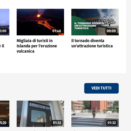
0:00
01:46
00:00
Migliaia di turisti in
Il tornado diventa
 il
Islanda per l'eruzione
un'attrazione turistica
vulcanica
VEDI TUTTI
5:30
01:32
01:32