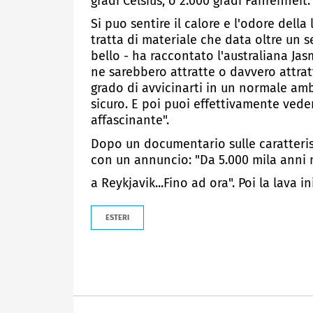
gradi Celsius, o 2.000 gradi Fahrenheit. 
Si puo sentire il calore e l'odore della 
tratta di materiale che data oltre un se
bello - ha raccontato l'australiana J
ne sarebbero attratte o davvero attra
grado di avvicinarti in un normale am
sicuro. E poi puoi effettivamente veder
affascinante".
Dopo un documentario sulle caratteris
con un annuncio: "Da 5.000 mila anni 
a Reykjavik...Fino ad ora". Poi la lava in
ESTERI