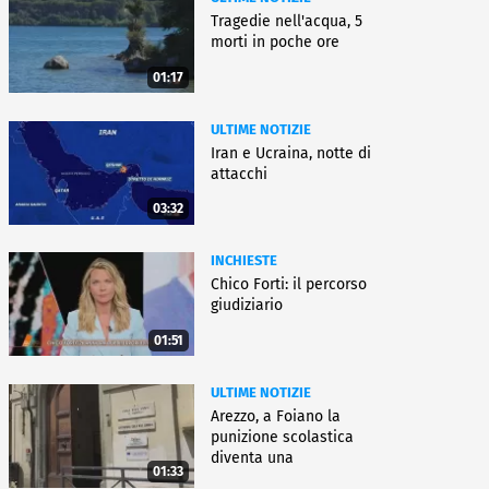
Tragedie nell'acqua, 5
morti in poche ore
01:17
ULTIME NOTIZIE
Iran e Ucraina, notte di
attacchi
03:32
INCHIESTE
Chico Forti: il percorso
giudiziario
01:51
ULTIME NOTIZIE
Arezzo, a Foiano la
punizione scolastica
diventa una
01:33
rieducazione