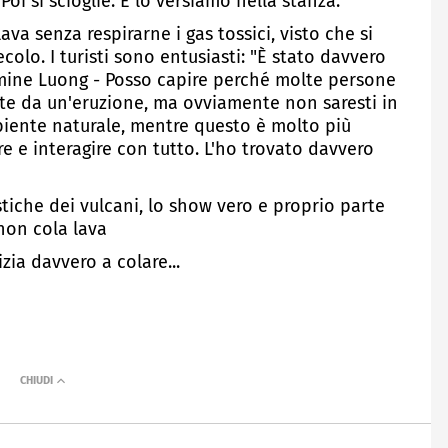
Poi si scioglie. E lo versiamo nella stanza."
lava senza respirarne i gas tossici, visto che si
colo. I turisti sono entusiasti: "È stato davvero
asmine Luong - Posso capire perché molte persone
tte da un'eruzione, ma ovviamente non saresti in
biente naturale, mentre questo è molto più
e e interagire con tutto. L'ho trovato davvero
tiche dei vulcani, lo show vero e proprio parte
non cola lava
izia davvero a colare...