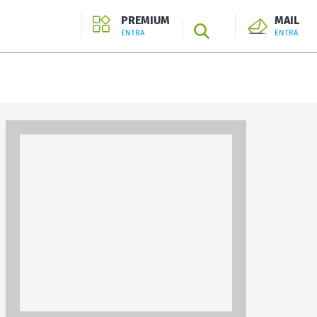
PREMIUM
MAIL
SEARCH
ENTRA
ENTRA
ENTRA