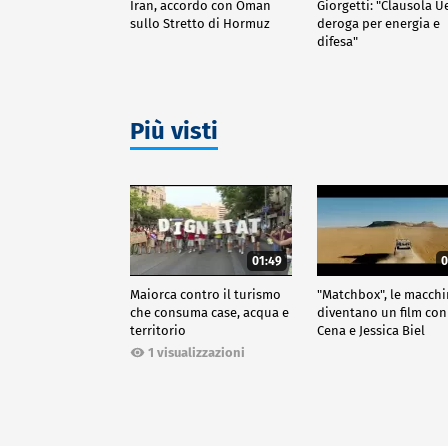
Iran, accordo con Oman
Giorgetti: "Clausola U
sullo Stretto di Hormuz
deroga per energia e
difesa"
Più visti
01:49
0
Maiorca contro il turismo
"Matchbox", le macch
che consuma case, acqua e
diventano un film con
territorio
Cena e Jessica Biel
1 visualizzazioni