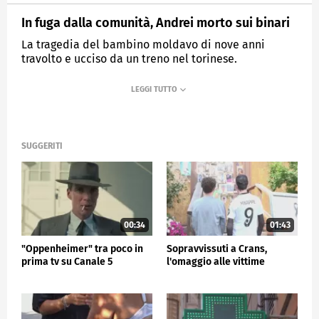
In fuga dalla comunità, Andrei morto sui binari
La tragedia del bambino moldavo di nove anni
travolto e ucciso da un treno nel torinese.
MEDIASET
TG5
SUGGERITI
00:34
01:43
"Oppenheimer" tra poco in
Sopravvissuti a Crans,
prima tv su Canale 5
l'omaggio alle vittime