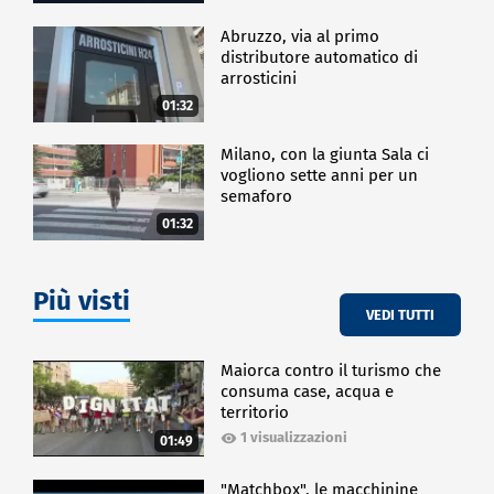
Abruzzo, via al primo
distributore automatico di
arrosticini
01:32
Milano, con la giunta Sala ci
vogliono sette anni per un
semaforo
01:32
Più visti
VEDI TUTTI
Maiorca contro il turismo che
consuma case, acqua e
territorio
1 visualizzazioni
01:49
"Matchbox", le macchinine