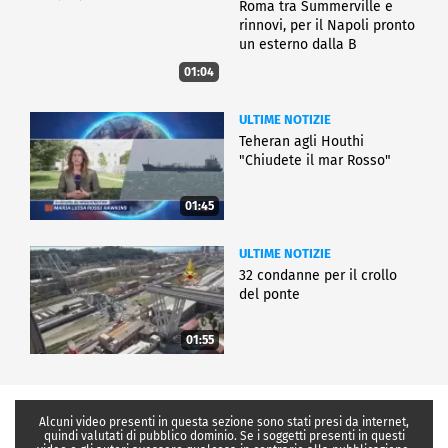
Roma tra Summerville e
rinnovi, per il Napoli pronto
un esterno dalla B
01:04
ULTIME NOTIZIE
Teheran agli Houthi
"Chiudete il mar Rosso"
01:45
ULTIME NOTIZIE
32 condanne per il crollo
del ponte
01:55
Alcuni video presenti in questa sezione sono stati presi da internet,
quindi valutati di pubblico dominio. Se i soggetti presenti in questi