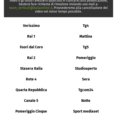
video o gli autori avessero qualcosa in contrario alla pubblicazione,
basterà fare richiesta di rimozione inviando una mail a:
team_verticali@italiaonline.it
. Provvederemo alla cancellazione del
video nel minor tempo possibile.
Verissimo
Tg4
Rai 1
Mattina
Fuori dal Coro
Tg5
Rai 2
Pomeriggio
Stasera Italia
Studioaperto
Rete 4
Sera
Quarta Repubblica
Tgcom24
Canale 5
Notte
Pomeriggio Cinque
Sport mediaset