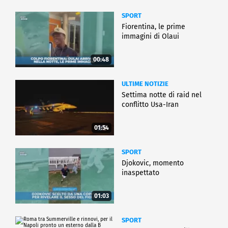
SPORT
Fiorentina, le prime
immagini di Olaui
00:48
ULTIME NOTIZIE
Settima notte di raid nel
conflitto Usa-Iran
01:54
SPORT
Djokovic, momento
inaspettato
01:03
SPORT