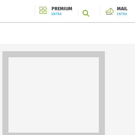
PREMIUM
MAIL
SEARCH
ENTRA
ENTRA
ENTRA