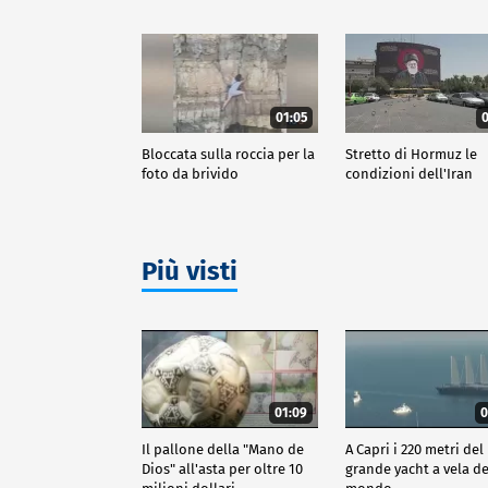
01:05
0
Bloccata sulla roccia per la
Stretto di Hormuz le
foto da brivido
condizioni dell'Iran
Più visti
01:09
0
Il pallone della "Mano de
A Capri i 220 metri del
Dios" all'asta per oltre 10
grande yacht a vela de