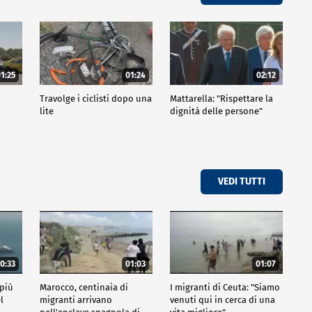
1:25
01:24
02:12
Travolge i ciclisti dopo una
Mattarella: "Rispettare la
lite
dignità delle persone"
VEDI TUTTI
0:33
01:03
01:07
 più
Marocco, centinaia di
I migranti di Ceuta: "Siamo
l
migranti arrivano
venuti qui in cerca di una