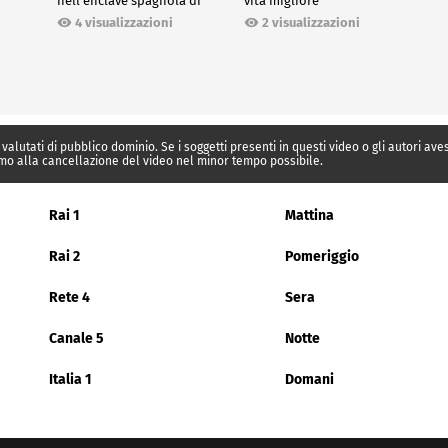
nell'enclave spagnola di
vita migliore"
Ceuta
2 visualizzazioni
4 visualizzazioni
 valutati di pubblico dominio. Se i soggetti presenti in questi video o gli autori av
mo alla cancellazione del video nel minor tempo possibile.
Rai 1
Mattina
Rai 2
Pomeriggio
Rete 4
Sera
Canale 5
Notte
Italia 1
Domani