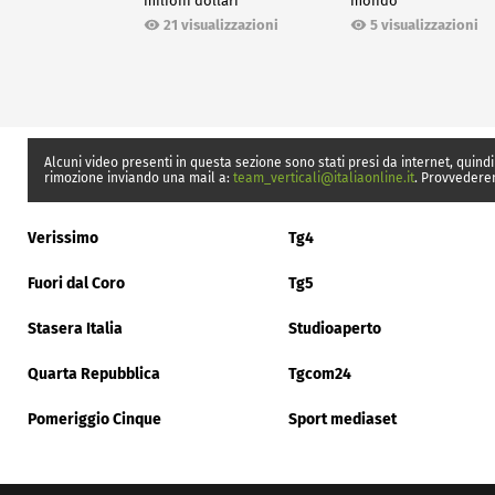
milioni dollari
mondo
21 visualizzazioni
5 visualizzazioni
Alcuni video presenti in questa sezione sono stati presi da internet, quindi
rimozione inviando una mail a:
team_verticali@italiaonline.it
. Provvedere
Verissimo
Tg4
Fuori dal Coro
Tg5
Stasera Italia
Studioaperto
Quarta Repubblica
Tgcom24
Pomeriggio Cinque
Sport mediaset