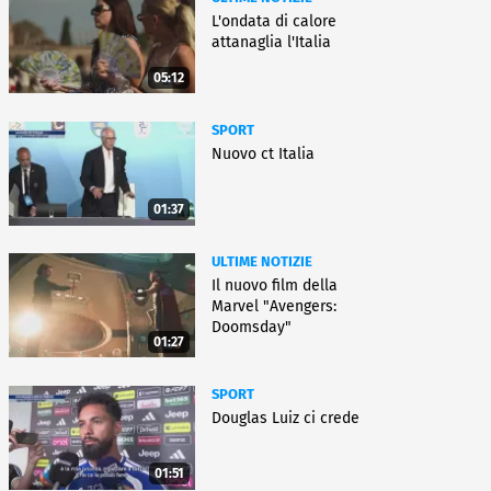
L'ondata di calore
attanaglia l'Italia
05:12
SPORT
Nuovo ct Italia
01:37
ULTIME NOTIZIE
Il nuovo film della
Marvel "Avengers:
Doomsday"
01:27
SPORT
Douglas Luiz ci crede
01:51