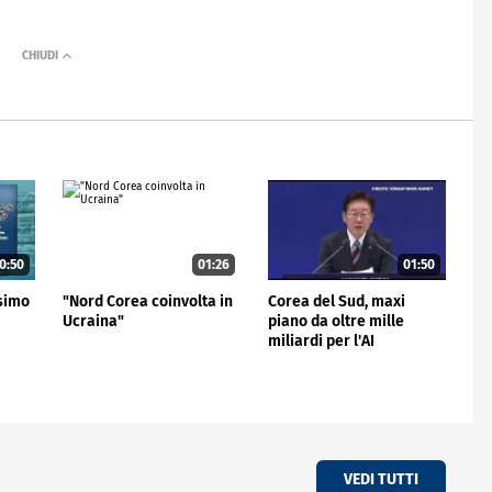
0:50
01:26
01:50
esimo
"Nord Corea coinvolta in
Corea del Sud, maxi
Ucraina"
piano da oltre mille
miliardi per l'AI
VEDI TUTTI