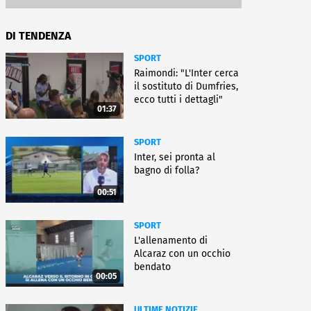
DI TENDENZA
SPORT
Raimondi: "L'Inter cerca
il sostituto di Dumfries,
ecco tutti i dettagli"
01:37
SPORT
Inter, sei pronta al
bagno di folla?
00:51
SPORT
L'allenamento di
Alcaraz con un occhio
bendato
00:05
ULTIME NOTIZIE