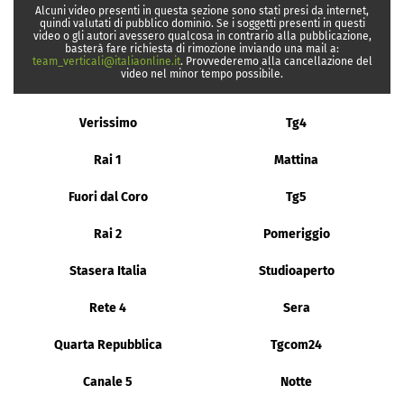
Alcuni video presenti in questa sezione sono stati presi da internet,
quindi valutati di pubblico dominio. Se i soggetti presenti in questi
video o gli autori avessero qualcosa in contrario alla pubblicazione,
basterà fare richiesta di rimozione inviando una mail a:
team_verticali@italiaonline.it
. Provvederemo alla cancellazione del
video nel minor tempo possibile.
Verissimo
Tg4
Rai 1
Mattina
Fuori dal Coro
Tg5
Rai 2
Pomeriggio
Stasera Italia
Studioaperto
Rete 4
Sera
Quarta Repubblica
Tgcom24
Canale 5
Notte