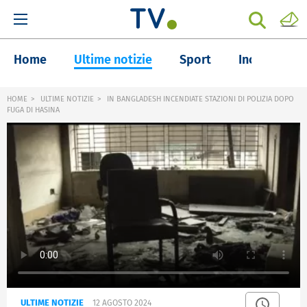
Home
Ultime notizie
Sport
Inchieste
HOME
ULTIME NOTIZIE
IN BANGLADESH INCENDIATE STAZIONI DI POLIZIA DOPO
FUGA DI HASINA
ULTIME NOTIZIE
12 AGOSTO 2024