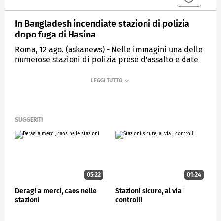
In Bangladesh incendiate stazioni di polizia
dopo fuga di Hasina
Roma, 12 ago. (askanews) - Nelle immagini una delle
numerose stazioni di polizia prese d'assalto e date
alle fiamme dai manifestanti anti-governativi a
Dacca subito dopo le dimissioni e la fuga della
premier Sheikh Hasina. Secondo la polizia, la folla
inferocita ha voluto vendicarsi degli alleati di
Hasina e dei loro funzionari.
SUGGERITI
ESTERI
05:22
01:24
Deraglia merci, caos nelle
Stazioni sicure, al via i
stazioni
controlli