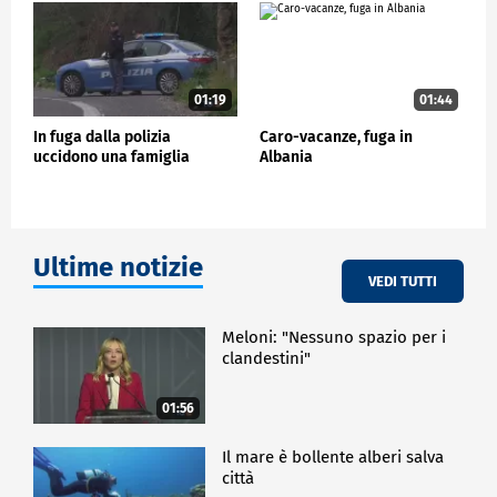
01:19
01:44
In fuga dalla polizia
Caro-vacanze, fuga in
uccidono una famiglia
Albania
Ultime notizie
VEDI TUTTI
Meloni: "Nessuno spazio per i
clandestini"
01:56
Il mare è bollente alberi salva
città