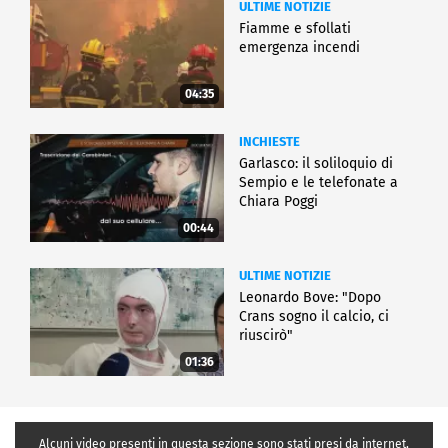
ULTIME NOTIZIE
Fiamme e sfollati
emergenza incendi
04:35
INCHIESTE
Garlasco: il soliloquio di
Sempio e le telefonate a
Chiara Poggi
00:44
ULTIME NOTIZIE
Leonardo Bove: "Dopo
Crans sogno il calcio, ci
riuscirò"
01:36
Alcuni video presenti in questa sezione sono stati presi da internet,