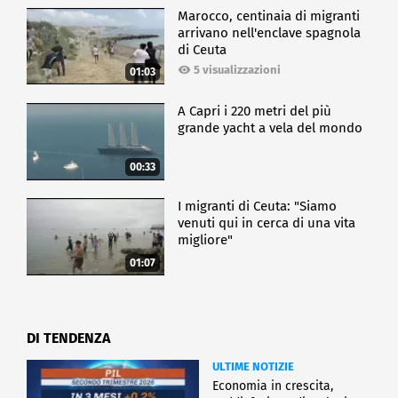
suono originale, ribadendo con continuità e
Marocco, centinaia di migranti
coerenza la linea del nuovo percorso artistico,
arrivano nell'enclave spagnola
sempre più indirizzato verso sonorità latine.
di Ceuta
5 visualizzazioni
01:03
SPETTACOLO
A Capri i 220 metri del più
grande yacht a vela del mondo
00:33
I migranti di Ceuta: "Siamo
venuti qui in cerca di una vita
migliore"
01:07
DI TENDENZA
ULTIME NOTIZIE
Economia in crescita,