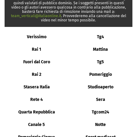
quindi valutati di pubblico dominio. Se i soggetti presenti in questi
video o gli autori avessero qualcosa in contrario alla pubblicazione,
basterà fare richiesta di rimozione inviando una mail a:
team_verticali@italiaonline.it
. Provvederemo alla cancellazione del
video nel minor tempo possibile.
Verissimo
Tg4
Rai 1
Mattina
Fuori dal Coro
Tg5
Rai 2
Pomeriggio
Stasera Italia
Studioaperto
Rete 4
Sera
Quarta Repubblica
Tgcom24
Canale 5
Notte