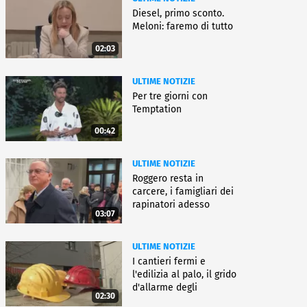
Diesel, primo sconto.
Meloni: faremo di tutto
02:03
ULTIME NOTIZIE
Per tre giorni con
Temptation
00:42
ULTIME NOTIZIE
Roggero resta in
carcere, i famigliari dei
rapinatori adesso
03:07
battono cassa
ULTIME NOTIZIE
I cantieri fermi e
l'edilizia al palo, il grido
d'allarme degli
02:30
architetti