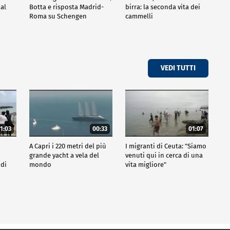
al
Botta e risposta Madrid-
birra: la seconda vita dei
Roma su Schengen
cammelli
VEDI TUTTI
1:03
00:33
01:07
A Capri i 220 metri del più
I migranti di Ceuta: "Siamo
grande yacht a vela del
venuti qui in cerca di una
 di
mondo
vita migliore"