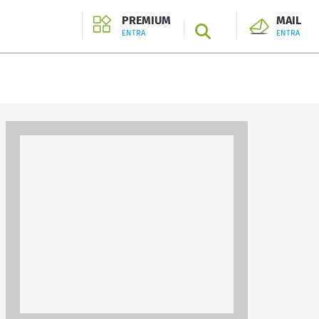
PREMIUM
MAIL
SEARCH
ENTRA
ENTRA
ENTRA