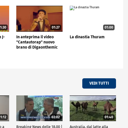
1:30
01:27
01:00
 J-
In anteprima il video
La dinastia Thuram
"Cantautorap" nuovo
brano di Digaonthemic
VEDI TUTTI
1:12
02:02
01:40
p a
Breaking News delle 18.00 |
Australia, dal latte alla