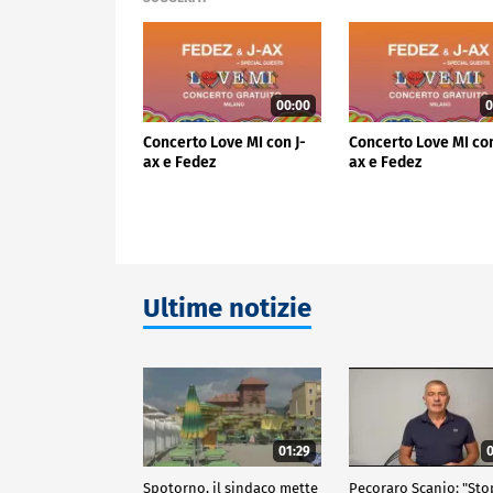
00:00
0
Concerto Love MI con J-
Concerto Love MI con
ax e Fedez
ax e Fedez
Ultime notizie
01:29
0
Spotorno, il sindaco mette
Pecoraro Scanio: "Sto