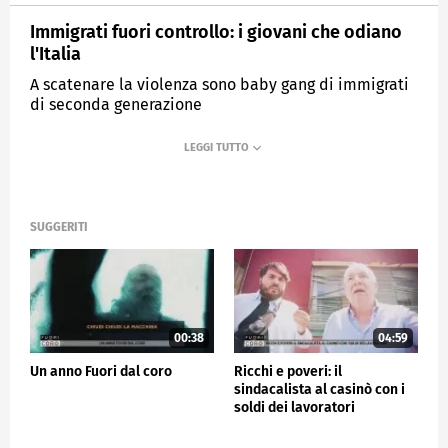
Immigrati fuori controllo: i giovani che odiano
l'Italia
A scatenare la violenza sono baby gang di immigrati
di seconda generazione
MEDIASET
FUORI DAL CORO
SUGGERITI
00:38
04:59
Un anno Fuori dal coro
Ricchi e poveri: il
sindacalista al casinò con i
soldi dei lavoratori