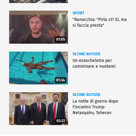
SPORT
"Ranocchia: "Pirlo ct? Sì, ma
si faccia presto"
01:05
ULTIME NOTIZIE
Un esoscheletro per
camminare e nuotare!
01:34
ULTIME NOTIZIE
La notte di guerra dopo
l'incontro Trump-
Netanyahu, Teheran
all'attacco
02:22