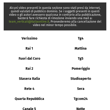
Alcuni video presenti in questa sezione sono stati presi da internet,
quindi valutati di pubblico dominio. Se i soggetti presenti in questi
video o gli autori avessero qualcosa in contrario alla pubblicazione,
basterà fare richiesta di rimozione inviando una mail a:
team_verticali@italiaonline.it
. Provvederemo alla cancellazione del
video nel minor tempo possibile.
Verissimo
Tg4
Rai 1
Mattina
Fuori dal Coro
Tg5
Rai 2
Pomeriggio
Stasera Italia
Studioaperto
Rete 4
Sera
Quarta Repubblica
Tgcom24
Canale 5
Notte