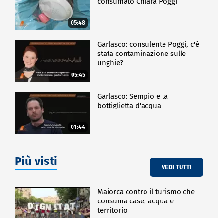
consumato Chiara Poggi
05:48
Garlasco: consulente Poggi, c'è
stata contaminazione sulle
unghie?
05:45
Garlasco: Sempio e la
bottiglietta d'acqua
01:44
Più visti
VEDI TUTTI
Maiorca contro il turismo che
consuma case, acqua e
territorio