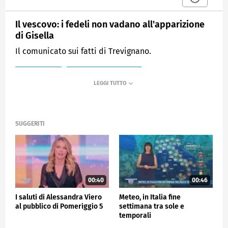
Il vescovo: i fedeli non vadano all'apparizione
di Gisella
Il comunicato sui fatti di Trevignano.
MEDIASET
POMERIGGIO CINQUE
SUGGERITI
00:40
00:46
I saluti di Alessandra Viero
Meteo, in Italia fine
al pubblico di Pomeriggio 5
settimana tra sole e
temporali