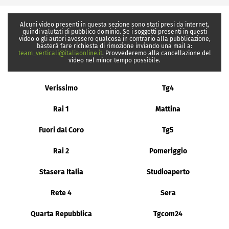
Alcuni video presenti in questa sezione sono stati presi da internet,
quindi valutati di pubblico dominio. Se i soggetti presenti in questi
video o gli autori avessero qualcosa in contrario alla pubblicazione,
basterà fare richiesta di rimozione inviando una mail a:
team_verticali@italiaonline.it
. Provvederemo alla cancellazione del
video nel minor tempo possibile.
Verissimo
Tg4
Rai 1
Mattina
Fuori dal Coro
Tg5
Rai 2
Pomeriggio
Stasera Italia
Studioaperto
Rete 4
Sera
Quarta Repubblica
Tgcom24