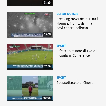
01:49
ULTIME NOTIZIE
Breaking News delle 11.00 |
Hormuz, Trump: danni a
navi coperti dall'Iran
02:05
SPORT
Il fratello minore di Kvara
incanta in Conference
02:34
SPORT
Gol spettacolo di Chiesa
00:08