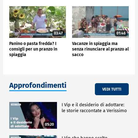
03:47
01:46
Panino o pasta fredda? I
Vacanze in spiaggia ma
consigli per un pranzo in
senza rinunciare al pranzo al
spiaggia
sacco
Approfondimenti
VEDI TUTTI
I Vip e il desiderio di adottare:
le storie raccontate a Verissimo
05:20
I Vip che hanno scelto