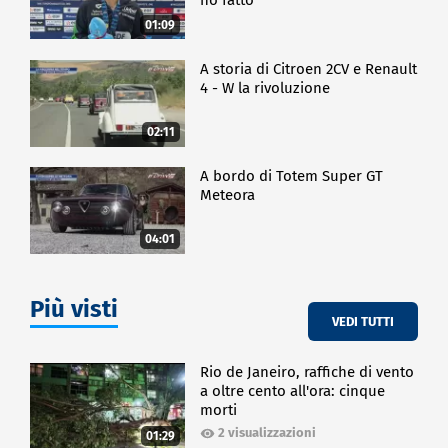
01:09
A storia di Citroen 2CV e Renault
4 - W la rivoluzione
02:11
A bordo di Totem Super GT
Meteora
04:01
Più visti
VEDI TUTTI
Rio de Janeiro, raffiche di vento
a oltre cento all'ora: cinque
morti
2 visualizzazioni
01:29