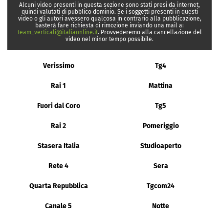
Alcuni video presenti in questa sezione sono stati presi da internet,
quindi valutati di pubblico dominio. Se i soggetti presenti in questi
video o gli autori avessero qualcosa in contrario alla pubblicazione,
basterà fare richiesta di rimozione inviando una mail a:
team_verticali@italiaonline.it
. Provvederemo alla cancellazione del
video nel minor tempo possibile.
Verissimo
Tg4
Rai 1
Mattina
Fuori dal Coro
Tg5
Rai 2
Pomeriggio
Stasera Italia
Studioaperto
Rete 4
Sera
Quarta Repubblica
Tgcom24
Canale 5
Notte