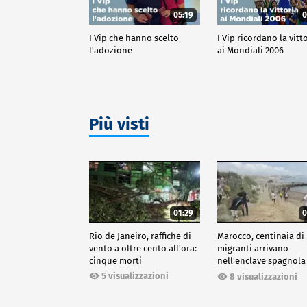
05:19
0
I Vip che hanno scelto
I Vip ricordano la vitt
l'adozione
ai Mondiali 2006
Più visti
01:29
0
Rio de Janeiro, raffiche di
Marocco, centinaia di
vento a oltre cento all'ora:
migranti arrivano
cinque morti
nell'enclave spagnola
Ceuta
5 visualizzazioni
8 visualizzazioni