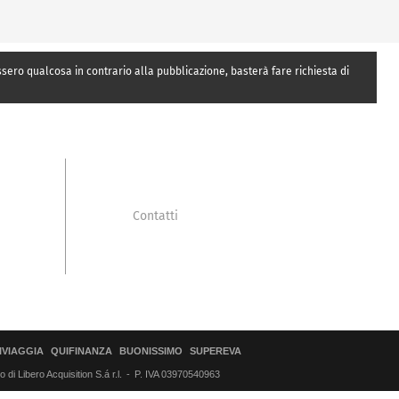
essero qualcosa in contrario alla pubblicazione, basterà fare richiesta di
Contatti
IVIAGGIA
QUIFINANZA
BUONISSIMO
SUPEREVA
di Libero Acquisition S.á r.l.
P. IVA 03970540963