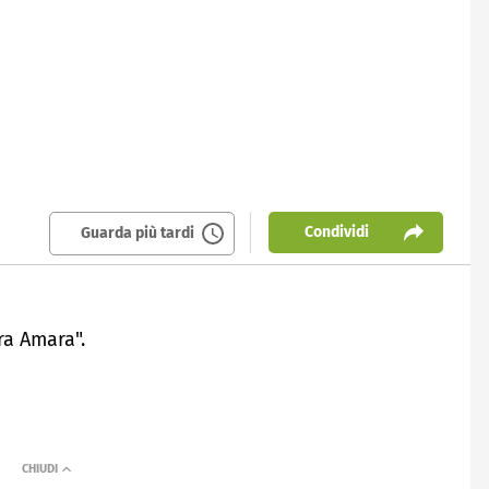
Condividi
Guarda più tardi
ra Amara".