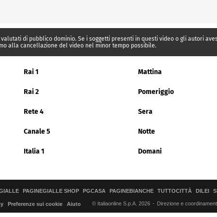
 valutati di pubblico dominio. Se i soggetti presenti in questi video o gli autori av
mo alla cancellazione del video nel minor tempo possibile.
Rai 1
Mattina
Rai 2
Pomeriggio
Rete 4
Sera
Canale 5
Notte
Italia 1
Domani
GIALLE
PAGINEGIALLE SHOP
PGCASA
PAGINEBIANCHE
TUTTOCITTÀ
DILEI
S
© Italiaonline S.p.A. 2026
Direzione e coordinamento 
cy
Preferenze sui cookie
Aiuto