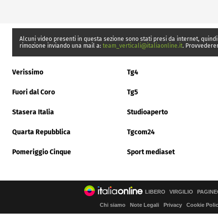
Alcuni video presenti in questa sezione sono stati presi da internet, quindi
rimozione inviando una mail a:
team_verticali@italiaonline.it
. Provvedere
Verissimo
Tg4
Fuori dal Coro
Tg5
Stasera Italia
Studioaperto
Quarta Repubblica
Tgcom24
Pomeriggio Cinque
Sport mediaset
LIBERO
VIRGILIO
PAGINE
Chi siamo
Note Legali
Privacy
Cookie Poli