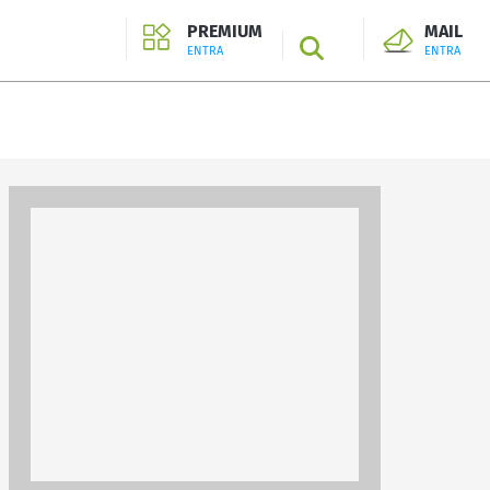
PREMIUM
MAIL
SEARCH
ENTRA
ENTRA
ENTRA