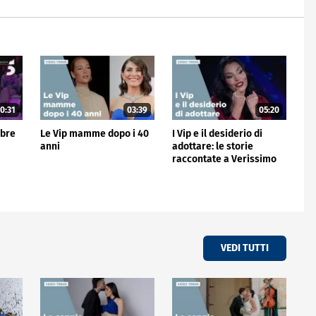
0:31
03:39
05:20
mbre
Le Vip mamme dopo i 40
I Vip e il desiderio di
anni
adottare: le storie
raccontate a Verissimo
VEDI TUTTI