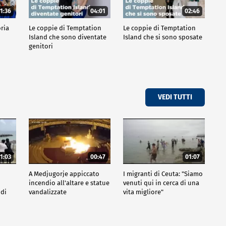
1:36
04:01
02:46
oria
Le coppie di Temptation
Le coppie di Temptation
Island che sono diventate
Island che si sono sposate
genitori
VEDI TUTTI
1:03
00:47
01:07
A Medjugorje appiccato
I migranti di Ceuta: "Siamo
incendio all'altare e statue
venuti qui in cerca di una
 di
vandalizzate
vita migliore"