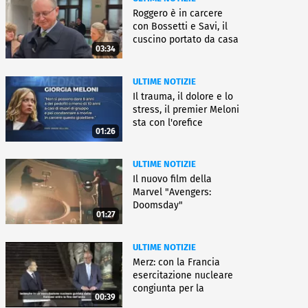
Roggero è in carcere
con Bossetti e Savi, il
cuscino portato da casa
03:34
ULTIME NOTIZIE
Il trauma, il dolore e lo
stress, il premier Meloni
sta con l'orefice
01:26
ULTIME NOTIZIE
Il nuovo film della
Marvel "Avengers:
Doomsday"
01:27
ULTIME NOTIZIE
Merz: con la Francia
esercitazione nucleare
congiunta per la
00:39
deterrenza