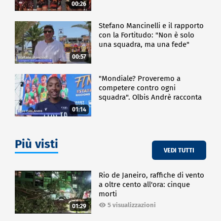
00:26
Stefano Mancinelli e il rapporto
con la Fortitudo: "Non è solo
una squadra, ma una fede"
00:57
"Mondiale? Proveremo a
competere contro ogni
squadra". Olbis Andrè racconta
il percorso di avvicinamento ai
01:14
prossimi mondiali in Germania.
Più visti
VEDI TUTTI
Rio de Janeiro, raffiche di vento
a oltre cento all'ora: cinque
morti
5 visualizzazioni
01:29