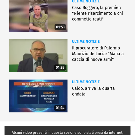
ULTIME NOTIZIE
Caso Roggero, la premier:
"Niente risarcimento a chi
commette reati"
01:53
ULTIME NOTIZIE
Il procuratore di Palermo
Maurizio de Lucia: "Mafia a
caccia di nuove armi"
01:38
ULTIME NOTIZIE
Caldo: arriva la quarta
ondata
01:24
Alcuni video presenti in questa sezione sono stati presi da internet,