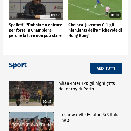
01:19
01:30
Spalletti: "Dobbiamo entrare
Chelsea-Juventus 0-1: gli
per forza in Champions
highlights dell'amichevole di
perché la Juve non può stare
Hong Kong
fuori"
Sport
VEDI TUTTI
Milan-Inter 1-1: gli highlights
del derby di Perth
02:45
Lo show delle Estathé 3x3 Italia
Finals