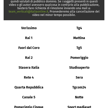
quindi valutati di pubblico dominio. Se i soggetti presenti in questi
video o gli autori avessero qualcosa in contrario alla pubblicazione,
basterà fare richiesta di rimozione inviando una mail a:
team_verticali@italiaonline.it
. Provvederemo alla cancellazione del
video nel minor tempo possibile.
Verissimo
Tg4
Rai 1
Mattina
Fuori dal Coro
Tg5
Rai 2
Pomeriggio
Stasera Italia
Studioaperto
Rete 4
Sera
Quarta Repubblica
Tgcom24
Canale 5
Notte
Pomeriggio Cinque
Sport mediaset