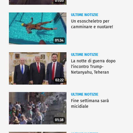
01:05
ULTIME NOTIZIE
Un esoscheletro per
camminare e nuotare!
01:34
ULTIME NOTIZIE
La notte di guerra dopo
l'incontro Trump-
Netanyahu, Teheran
all'attacco
02:22
ULTIME NOTIZIE
Fine settimana sarà
micidiale
01:38