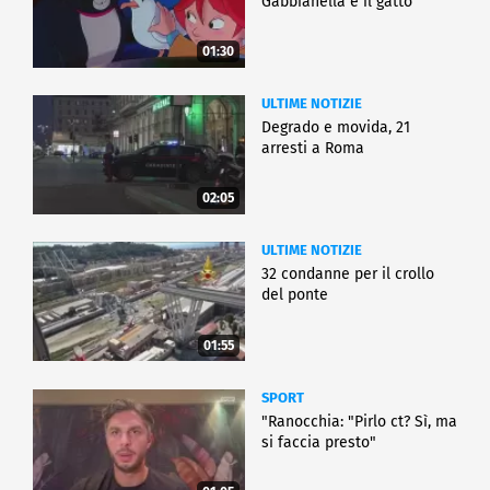
Gabbianella e il gatto"
01:30
ULTIME NOTIZIE
Degrado e movida, 21
arresti a Roma
02:05
ULTIME NOTIZIE
32 condanne per il crollo
del ponte
01:55
SPORT
"Ranocchia: "Pirlo ct? Sì, ma
si faccia presto"