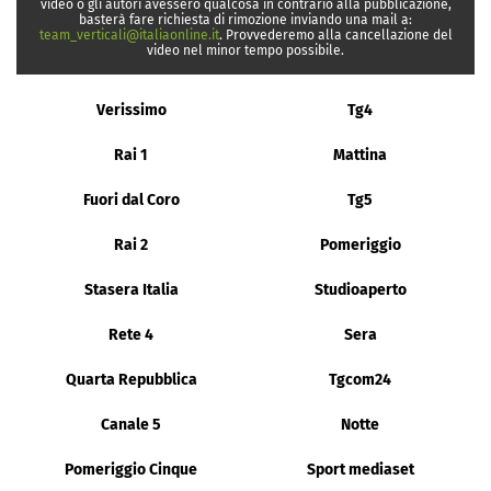
video o gli autori avessero qualcosa in contrario alla pubblicazione,
basterà fare richiesta di rimozione inviando una mail a:
team_verticali@italiaonline.it
. Provvederemo alla cancellazione del
video nel minor tempo possibile.
Verissimo
Tg4
Rai 1
Mattina
Fuori dal Coro
Tg5
Rai 2
Pomeriggio
Stasera Italia
Studioaperto
Rete 4
Sera
Quarta Repubblica
Tgcom24
Canale 5
Notte
Pomeriggio Cinque
Sport mediaset