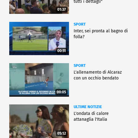
tutti i dettagli"
01:37
SPORT
Inter, sei pronta al bagno di
folla?
00:51
SPORT
L'allenamento di Alcaraz
con un occhio bendato
00:05
ULTIME NOTIZIE
L'ondata di calore
attanaglia l'Italia
05:12