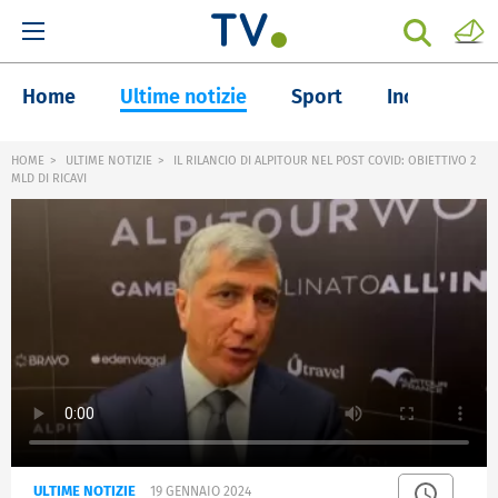
Home
Ultime notizie
Sport
Inchieste
HOME
ULTIME NOTIZIE
IL RILANCIO DI ALPITOUR NEL POST COVID: OBIETTIVO 2
MLD DI RICAVI
ULTIME NOTIZIE
19 GENNAIO 2024