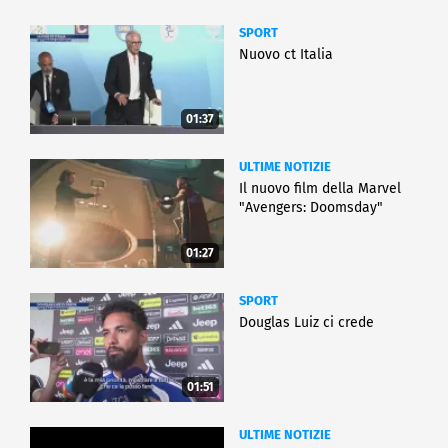
SPORT
Nuovo ct Italia
01:37
ULTIME NOTIZIE
Il nuovo film della Marvel
"Avengers: Doomsday"
01:27
SPORT
Douglas Luiz ci crede
01:51
ULTIME NOTIZIE