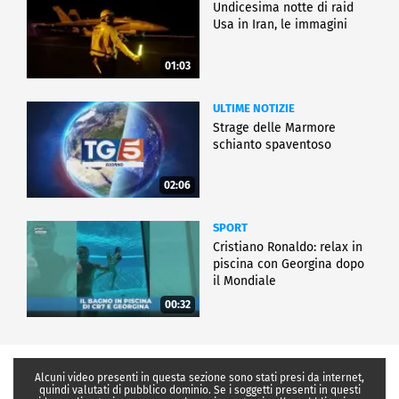
Undicesima notte di raid
Usa in Iran, le immagini
01:03
ULTIME NOTIZIE
Strage delle Marmore
schianto spaventoso
02:06
SPORT
Cristiano Ronaldo: relax in
piscina con Georgina dopo
il Mondiale
00:32
Alcuni video presenti in questa sezione sono stati presi da internet,
quindi valutati di pubblico dominio. Se i soggetti presenti in questi