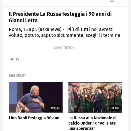
Il Presidente La Russa festeggia i 90 anni di
Gianni Letta
Roma, 15 apr. (askanews) - "Più di tutti noi avresti
voluto, potuto, saputo sicuramente, scegli il termine
giusto, dare il suono della campanella a
maggioranza e opposizione": con queste parole il
presidente del Senato, Ignazio La Russa, ha
festeggiato a palazzo Giustiniani i 90 anni dell'ex
11
braccio destro di Silvio Berlusconi, Gianni Letta,
porgendogli un esemplare della campanella (la
cosiddetta "martinella") che la presidenza utilizza
SUGGERITI
nel dirigere i lavori dell'aula di palazzo Madama. Al
festeggiamento hanno preso parte capigruppo di
maggioranza e opposizione ed ex ministri e
sottosegretari dei governi Berlusconi.
01:36
01:06
POLITICA
Lino Banfi festeggia 90 anni
La Russa alla Nazionale di
calcio Under 17: "Voi siete
una speranza"