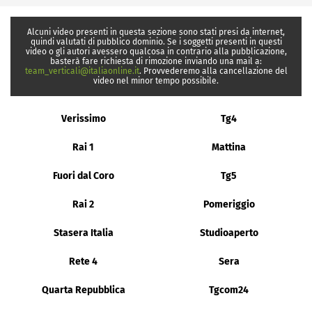
Alcuni video presenti in questa sezione sono stati presi da internet,
quindi valutati di pubblico dominio. Se i soggetti presenti in questi
video o gli autori avessero qualcosa in contrario alla pubblicazione,
basterà fare richiesta di rimozione inviando una mail a:
team_verticali@italiaonline.it
. Provvederemo alla cancellazione del
video nel minor tempo possibile.
Verissimo
Tg4
Rai 1
Mattina
Fuori dal Coro
Tg5
Rai 2
Pomeriggio
Stasera Italia
Studioaperto
Rete 4
Sera
Quarta Repubblica
Tgcom24