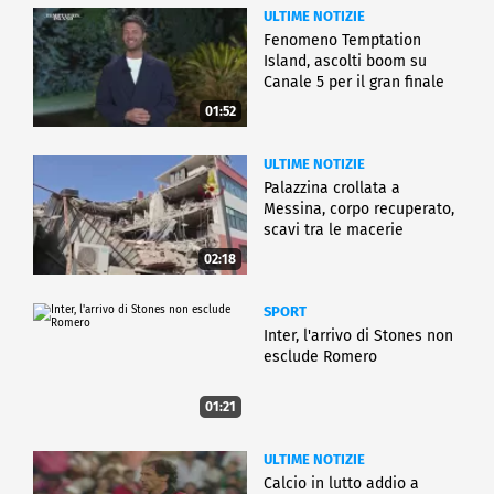
ULTIME NOTIZIE
Fenomeno Temptation
Island, ascolti boom su
Canale 5 per il gran finale
01:52
ULTIME NOTIZIE
Palazzina crollata a
Messina, corpo recuperato,
scavi tra le macerie
02:18
SPORT
Inter, l'arrivo di Stones non
esclude Romero
01:21
ULTIME NOTIZIE
Calcio in lutto addio a