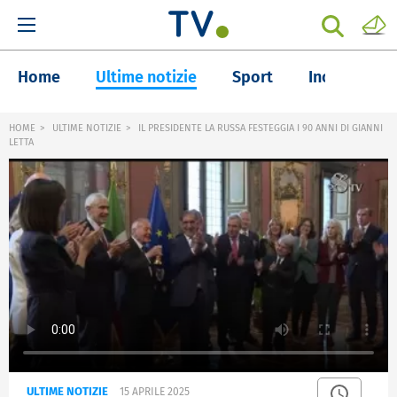
Home
Ultime notizie
Sport
Inchieste
HOME
ULTIME NOTIZIE
IL PRESIDENTE LA RUSSA FESTEGGIA I 90 ANNI DI GIANNI
LETTA
ULTIME NOTIZIE
15 APRILE 2025