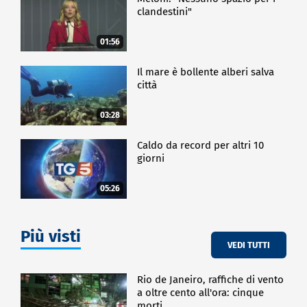
clandestini"
01:56
Il mare è bollente alberi salva
città
03:28
Caldo da record per altri 10
giorni
05:26
Più visti
VEDI TUTTI
Rio de Janeiro, raffiche di vento
a oltre cento all'ora: cinque
morti