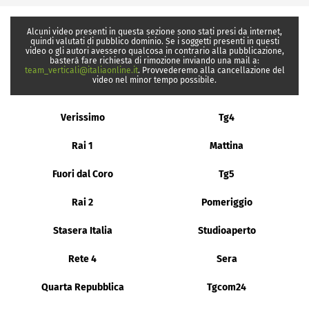
Alcuni video presenti in questa sezione sono stati presi da internet,
quindi valutati di pubblico dominio. Se i soggetti presenti in questi
video o gli autori avessero qualcosa in contrario alla pubblicazione,
basterà fare richiesta di rimozione inviando una mail a:
team_verticali@italiaonline.it
. Provvederemo alla cancellazione del
video nel minor tempo possibile.
Verissimo
Tg4
Rai 1
Mattina
Fuori dal Coro
Tg5
Rai 2
Pomeriggio
Stasera Italia
Studioaperto
Rete 4
Sera
Quarta Repubblica
Tgcom24