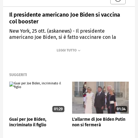
Il presidente americano Joe Biden si vaccina
col booster
New York, 25 ott. (askanews) - Il presidente
americano Joe Biden, si è fatto vaccinare con la
quinta dose booster anti covid aggiornata alle nuove
varianti. Poi ha lanciato nuova strategia per
incoraggiare gli americani a ricevere i nuovi vaccini.
"Siamo qui con un messaggio semplice: vaccinati.
Aggiorna il tuo vaccino anti covid. E' incredibilmente
SUGGERITI
efficace ma la verità è che non ci sono abbastanza
persone che lo stanno ricevendo. Dobbiamo
cambiare in modo da porte avere una stagione delle
vacanze sana e sicura" ha detto Biden
Il piano messo in atto con una rete di farmacie
01:29
01:34
dovrebbe consentire di raggiungere il maggior
numero di persone.
Guai per Joe Biden,
L'allarme di Joe Biden Putin
incriminato il figlio
non si fermerà
Inoltre una convenzione stipulata con farmacie, Uber
e la app di