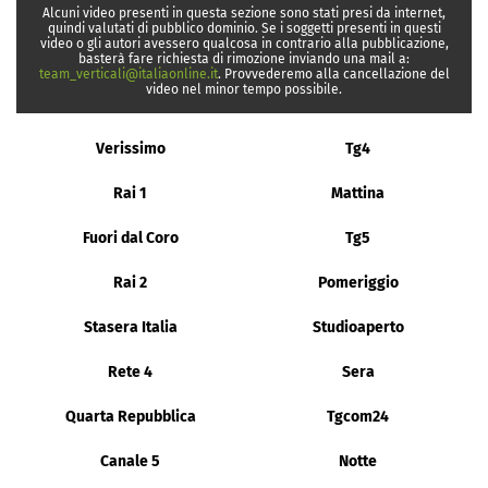
Alcuni video presenti in questa sezione sono stati presi da internet,
quindi valutati di pubblico dominio. Se i soggetti presenti in questi
video o gli autori avessero qualcosa in contrario alla pubblicazione,
basterà fare richiesta di rimozione inviando una mail a:
team_verticali@italiaonline.it
. Provvederemo alla cancellazione del
video nel minor tempo possibile.
Verissimo
Tg4
Rai 1
Mattina
Fuori dal Coro
Tg5
Rai 2
Pomeriggio
Stasera Italia
Studioaperto
Rete 4
Sera
Quarta Repubblica
Tgcom24
Canale 5
Notte