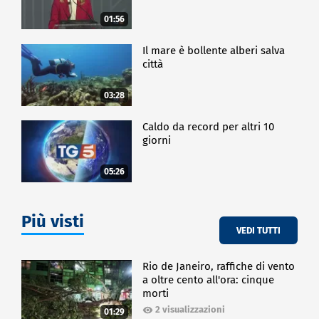
01:56
Il mare è bollente alberi salva
città
03:28
Caldo da record per altri 10
giorni
05:26
Più visti
VEDI TUTTI
Rio de Janeiro, raffiche di vento
a oltre cento all'ora: cinque
morti
2 visualizzazioni
01:29