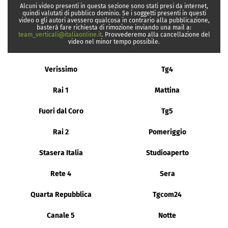
Alcuni video presenti in questa sezione sono stati presi da internet,
quindi valutati di pubblico dominio. Se i soggetti presenti in questi
video o gli autori avessero qualcosa in contrario alla pubblicazione,
basterà fare richiesta di rimozione inviando una mail a:
team_verticali@italiaonline.it
. Provvederemo alla cancellazione del
video nel minor tempo possibile.
Verissimo
Tg4
Rai 1
Mattina
Fuori dal Coro
Tg5
Rai 2
Pomeriggio
Stasera Italia
Studioaperto
Rete 4
Sera
Quarta Repubblica
Tgcom24
Canale 5
Notte