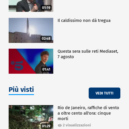
01:19
Il caldissimo non dà tregua
02:48
Questa sera sulle reti Mediaset,
7 agosto
01:41
Più visti
VEDI TUTTI
Rio de Janeiro, raffiche di vento
a oltre cento all'ora: cinque
morti
2 visualizzazioni
01:29