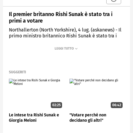
Il premier britanno Rishi Sunak è stato tra i
primi a votare
Northallerton (North Yorkshire), 4 lug. (askanews) - Il
primo ministro britannico Rishi Sunak è stato tra i
primi a recarsi ai seggi nella sua circoscrizione
elettorale dello Yorkshire per votare. Il premier è
arrrivato mezz'ora dopo l'apertura dei seggi per le
elezioni generali britanniche. Il partito conservatore
è indietro nei sondaggi, per questo Sunak ha messo
in guardia gli elettori sui pericoli che il partito
SUGGERITI
laburista, da oltre un decennio all'opposizione,
raggiunga quella che definisce una "super
maggioranza".
ESTERI
02:25
06:42
Le intese tra Rishi Sunak e
"Votare perché non
Giorgia Meloni
decidano gli altri"