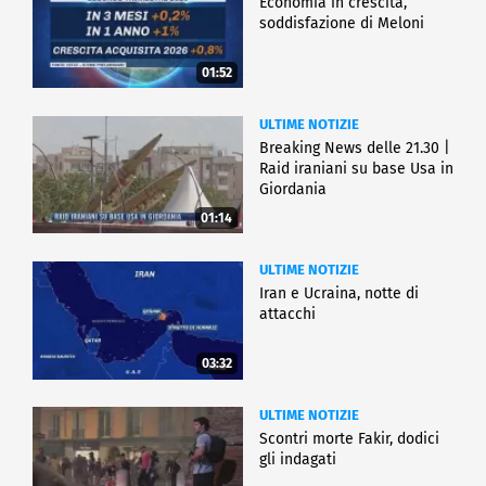
Economia in crescita,
soddisfazione di Meloni
01:52
ULTIME NOTIZIE
Breaking News delle 21.30 |
Raid iraniani su base Usa in
Giordania
01:14
ULTIME NOTIZIE
Iran e Ucraina, notte di
attacchi
03:32
ULTIME NOTIZIE
Scontri morte Fakir, dodici
gli indagati