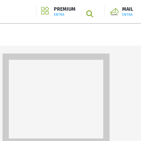
PREMIUM
MAIL
SEARCH
ENTRA
ENTRA
ENTRA