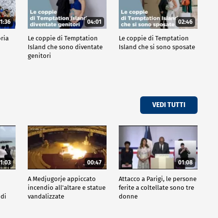
1:36
04:01
02:46
oria
Le coppie di Temptation
Le coppie di Temptation
Island che sono diventate
Island che si sono sposate
genitori
VEDI TUTTI
1:03
00:47
01:08
A Medjugorje appiccato
Attacco a Parigi, le persone
incendio all'altare e statue
ferite a coltellate sono tre
 di
vandalizzate
donne