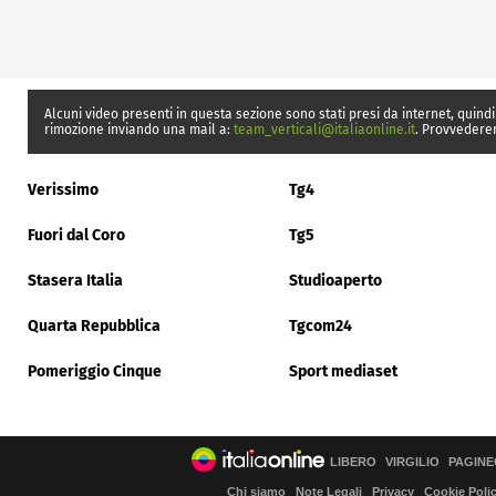
Alcuni video presenti in questa sezione sono stati presi da internet, quindi
rimozione inviando una mail a:
team_verticali@italiaonline.it
. Provvedere
Verissimo
Tg4
Fuori dal Coro
Tg5
Stasera Italia
Studioaperto
Quarta Repubblica
Tgcom24
Pomeriggio Cinque
Sport mediaset
LIBERO
VIRGILIO
PAGINE
Chi siamo
Note Legali
Privacy
Cookie Poli