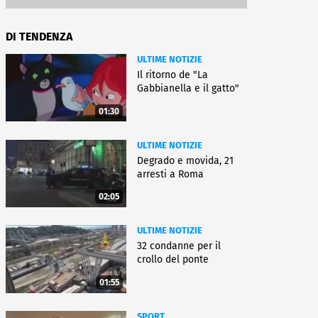
DI TENDENZA
ULTIME NOTIZIE
Il ritorno de "La
Gabbianella e il gatto"
01:30
ULTIME NOTIZIE
Degrado e movida, 21
arresti a Roma
02:05
ULTIME NOTIZIE
32 condanne per il
crollo del ponte
01:55
SPORT