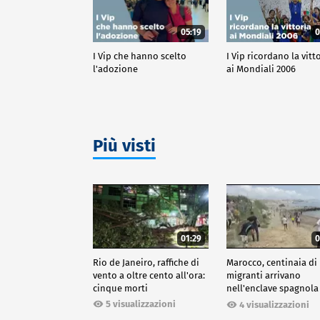
05:19
0
I Vip che hanno scelto
I Vip ricordano la vitt
l'adozione
ai Mondiali 2006
Più visti
01:29
0
Rio de Janeiro, raffiche di
Marocco, centinaia di
vento a oltre cento all'ora:
migranti arrivano
cinque morti
nell'enclave spagnola
Ceuta
5 visualizzazioni
4 visualizzazioni