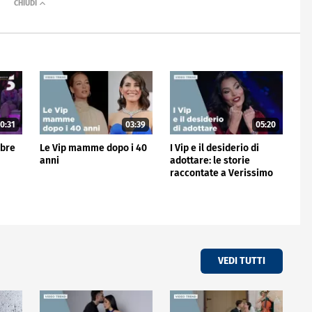
0:31
03:39
05:20
mbre
Le Vip mamme dopo i 40
I Vip e il desiderio di
anni
adottare: le storie
raccontate a Verissimo
VEDI TUTTI