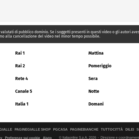
 valutati di pubblico dominio. Se i soggetti presenti in questi video o gli autori av
mo alla cancellazione del video nel minor tempo possibile.
Rai 1
Mattina
Rai 2
Pomeriggio
Rete 4
Sera
Canale 5
Notte
Italia 1
Domani
GIALLE
PAGINEGIALLE SHOP
PGCASA
PAGINEBIANCHE
TUTTOCITTÀ
DILEI
S
© Italiaonline S.p.A. 2026
Direzione e coordinamento 
cy
Preferenze sui cookie
Aiuto