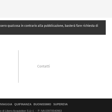
essero qualcosa in contrario alla pubblicazione, basterà fare richiesta di
Contatti
IVIAGGIA
QUIFINANZA
BUONISSIMO
SUPEREVA
di Libero Acquisition S.á r.l.
P. IVA 03970540963