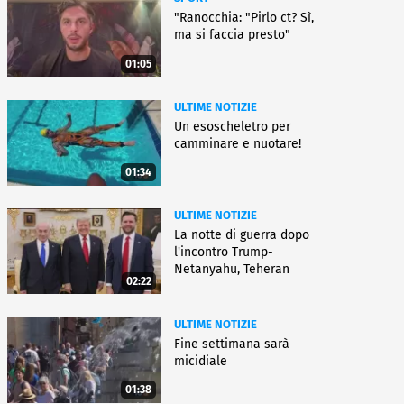
"Ranocchia: "Pirlo ct? Sì,
ma si faccia presto"
01:05
ULTIME NOTIZIE
Un esoscheletro per
camminare e nuotare!
01:34
ULTIME NOTIZIE
La notte di guerra dopo
l'incontro Trump-
Netanyahu, Teheran
02:22
all'attacco
ULTIME NOTIZIE
Fine settimana sarà
micidiale
01:38