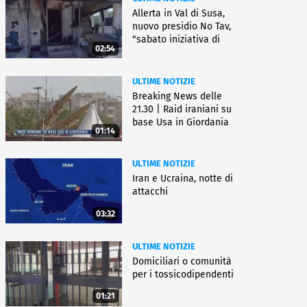
Allerta in Val di Susa,
nuovo presidio No Tav,
"sabato iniziativa di
02:54
lotta"
ULTIME NOTIZIE
Breaking News delle
21.30 | Raid iraniani su
base Usa in Giordania
01:14
ULTIME NOTIZIE
Iran e Ucraina, notte di
attacchi
03:32
ULTIME NOTIZIE
Domiciliari o comunità
per i tossicodipendenti
01:21