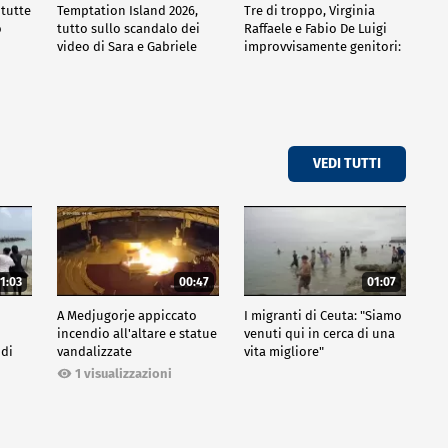
 tutte
Temptation Island 2026,
Tre di troppo, Virginia
o
tutto sullo scandalo dei
Raffaele e Fabio De Luigi
video di Sara e Gabriele
improvvisamente genitori:
tutte le curiosità sulla
commedia
VEDI TUTTI
1:03
00:47
01:07
A Medjugorje appiccato
I migranti di Ceuta: "Siamo
incendio all'altare e statue
venuti qui in cerca di una
 di
vandalizzate
vita migliore"
1 visualizzazioni