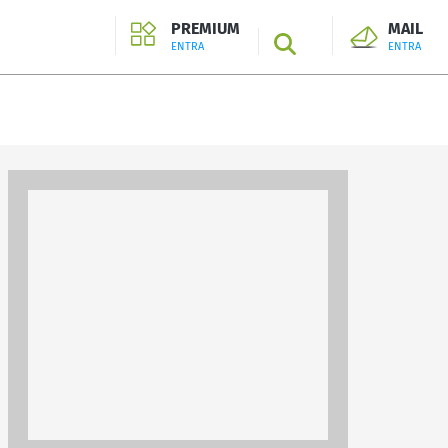
PREMIUM
MAIL
SEARCH
ENTRA
ENTRA
ENTRA