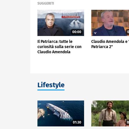
SUGGERITI
00:00
0
Il Patriarca: tutte le
Claudio Amendola e "
curiosità sulla serie con
Patriarca 2"
Claudio Amendola
Lifestyle
01:30
0