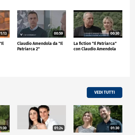
1:13
00:59
00:30
Il
Claudio Amendola da "Il
La fiction "Il Patriarca"
Patriarca 2"
con Claudio Amendola
VEDI TUTTI
1:30
01:24
01:30