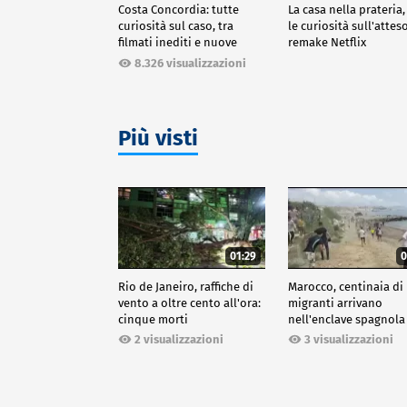
Costa Concordia: tutte
La casa nella prateria,
curiosità sul caso, tra
le curiosità sull'attes
filmati inediti e nuove
remake Netflix
ricostruzioni
8.326 visualizzazioni
Più visti
01:29
0
Rio de Janeiro, raffiche di
Marocco, centinaia di
vento a oltre cento all'ora:
migranti arrivano
cinque morti
nell'enclave spagnola
Ceuta
2 visualizzazioni
3 visualizzazioni