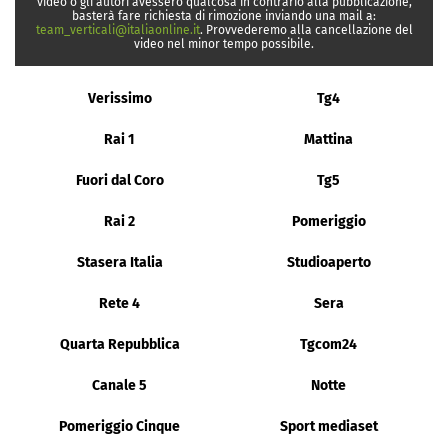
video o gli autori avessero qualcosa in contrario alla pubblicazione,
basterà fare richiesta di rimozione inviando una mail a:
team_verticali@italiaonline.it
. Provvederemo alla cancellazione del
video nel minor tempo possibile.
Verissimo
Tg4
Rai 1
Mattina
Fuori dal Coro
Tg5
Rai 2
Pomeriggio
Stasera Italia
Studioaperto
Rete 4
Sera
Quarta Repubblica
Tgcom24
Canale 5
Notte
Pomeriggio Cinque
Sport mediaset