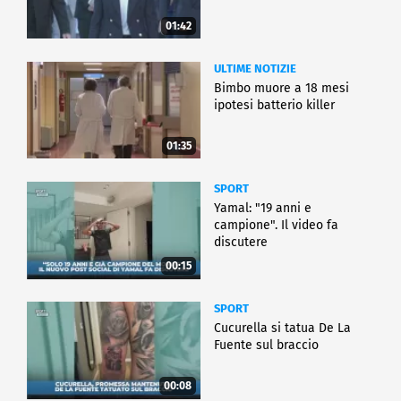
01:42
ULTIME NOTIZIE
Bimbo muore a 18 mesi
ipotesi batterio killer
01:35
SPORT
Yamal: "19 anni e
campione". Il video fa
discutere
00:15
SPORT
Cucurella si tatua De La
Fuente sul braccio
00:08