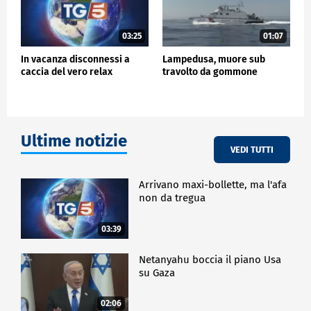
03:25
01:07
In vacanza disconnessi a
Lampedusa, muore sub
caccia del vero relax
travolto da gommone
Ultime notizie
VEDI TUTTI
Arrivano maxi-bollette, ma l'afa
non da tregua
03:39
Netanyahu boccia il piano Usa
su Gaza
02:06