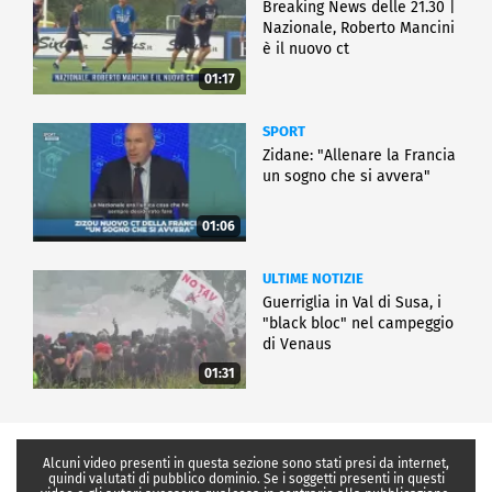
Breaking News delle 21.30 |
Nazionale, Roberto Mancini
è il nuovo ct
01:17
SPORT
Zidane: "Allenare la Francia
un sogno che si avvera"
01:06
ULTIME NOTIZIE
Guerriglia in Val di Susa, i
"black bloc" nel campeggio
di Venaus
01:31
Alcuni video presenti in questa sezione sono stati presi da internet,
quindi valutati di pubblico dominio. Se i soggetti presenti in questi