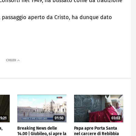
o Consorti nel 1949, ha bussato come da tradizione
el passaggio aperto da Cristo, ha dunque dato
5:21
01:50
03:02
a,
Breaking News delle
Papa apre Porta Santa
14.00 | Giubileo, si apre la
nel carcere di Rebibbia