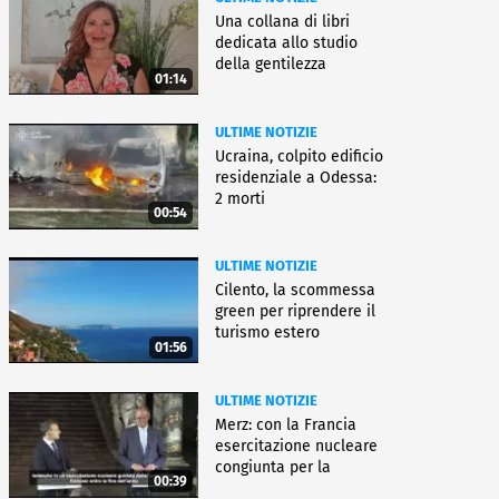
Una collana di libri
dedicata allo studio
della gentilezza
01:14
ULTIME NOTIZIE
Ucraina, colpito edificio
residenziale a Odessa:
2 morti
00:54
ULTIME NOTIZIE
Cilento, la scommessa
green per riprendere il
turismo estero
01:56
ULTIME NOTIZIE
Merz: con la Francia
esercitazione nucleare
congiunta per la
00:39
deterrenza