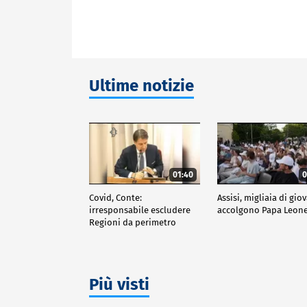
Ultime notizie
01:40
0
Covid, Conte:
Assisi, migliaia di gio
irresponsabile escludere
accolgono Papa Leone
Regioni da perimetro
indagine
Più visti