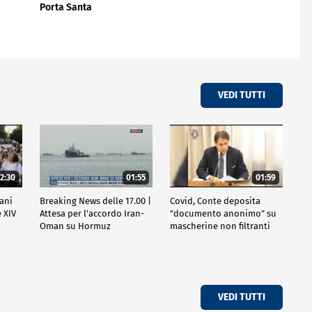
Porta Santa
VEDI TUTTI
2:30
01:55
01:59
vani
Breaking News delle 17.00 |
Covid, Conte deposita
 XIV
Attesa per l'accordo Iran-
"documento anonimo" su
Oman su Hormuz
mascherine non filtranti
VEDI TUTTI