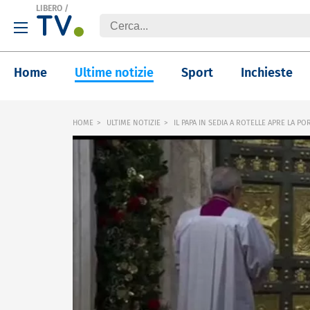
LIBERO
/
Home
Ultime notizie
Sport
Inchieste
HOME
ULTIME NOTIZIE
IL PAPA IN SEDIA A ROTELLE APRE LA PO