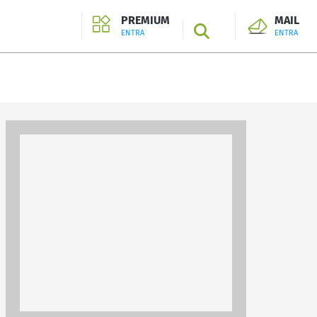
PREMIUM
MAIL
SEARCH
ENTRA
ENTRA
ENTRA