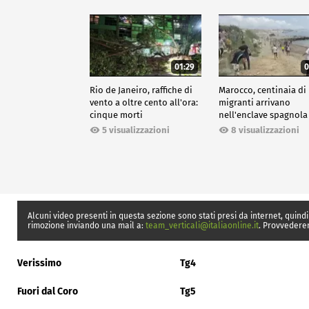
01:29
0
Rio de Janeiro, raffiche di
Marocco, centinaia di
vento a oltre cento all'ora:
migranti arrivano
cinque morti
nell'enclave spagnola
Ceuta
5 visualizzazioni
8 visualizzazioni
Alcuni video presenti in questa sezione sono stati presi da internet, quindi
rimozione inviando una mail a:
team_verticali@italiaonline.it
. Provvedere
Verissimo
Tg4
Fuori dal Coro
Tg5