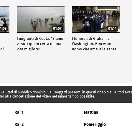
1:03
01:07
01:14
I migranti di Ceuta: "Siamo
I funerali di Graham a
venuti qui in cerca di una
Washington. Vance: un
 di
vita migliore"
uomo che amava la gente
 valutati di pubblico dominio. Se i soggetti presenti in questi video o gli autori av
mo alla cancellazione del video nel minor tempo possibile.
Rai 1
Mattina
Rai 2
Pomeriggio