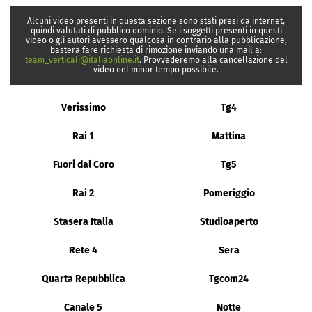
Alcuni video presenti in questa sezione sono stati presi da internet,
quindi valutati di pubblico dominio. Se i soggetti presenti in questi
video o gli autori avessero qualcosa in contrario alla pubblicazione,
basterà fare richiesta di rimozione inviando una mail a:
team_verticali@italiaonline.it
. Provvederemo alla cancellazione del
video nel minor tempo possibile.
Verissimo
Tg4
Rai 1
Mattina
Fuori dal Coro
Tg5
Rai 2
Pomeriggio
Stasera Italia
Studioaperto
Rete 4
Sera
Quarta Repubblica
Tgcom24
Canale 5
Notte