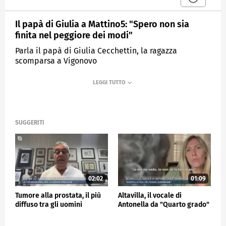
Il papà di Giulia a Mattino5: "Spero non sia
finita nel peggiore dei modi"
Parla il papà di Giulia Cecchettin, la ragazza
scomparsa a Vigonovo
MEDIASET
MATTINO CINQUE NEWS
SUGGERITI
02:02
01:09
Tumore alla prostata, il più
Altavilla, il vocale di
diffuso tra gli uomini
Antonella da "Quarto grado"