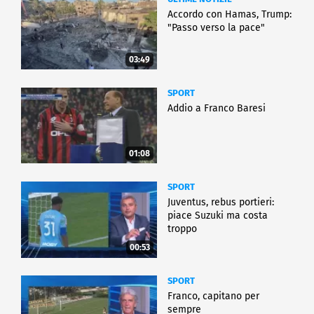
Accordo con Hamas, Trump:
"Passo verso la pace"
03:49
SPORT
Addio a Franco Baresi
01:08
SPORT
Juventus, rebus portieri:
piace Suzuki ma costa
troppo
00:53
SPORT
Franco, capitano per
sempre