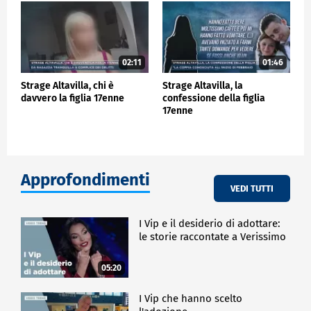
02:11
01:46
Strage Altavilla, chi è
Strage Altavilla, la
davvero la figlia 17enne
confessione della figlia
17enne
Approfondimenti
VEDI TUTTI
I Vip e il desiderio di adottare:
le storie raccontate a Verissimo
05:20
I Vip che hanno scelto