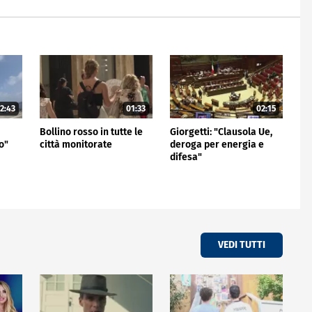
2:43
01:33
02:15
Bollino rosso in tutte le
Giorgetti: "Clausola Ue,
o"
città monitorate
deroga per energia e
difesa"
VEDI TUTTI