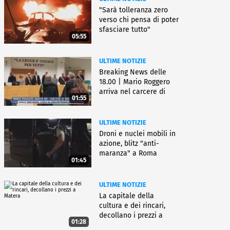
"Sarà tolleranza zero
verso chi pensa di poter
sfasciare tutto"
05:55
ULTIME NOTIZIE
Breaking News delle
18.00 | Mario Roggero
arriva nel carcere di
01:55
Bollate
ULTIME NOTIZIE
Droni e nuclei mobili in
azione, blitz "anti-
maranza" a Roma
01:45
ULTIME NOTIZIE
La capitale della
cultura e dei rincari,
decollano i prezzi a
01:28
Matera