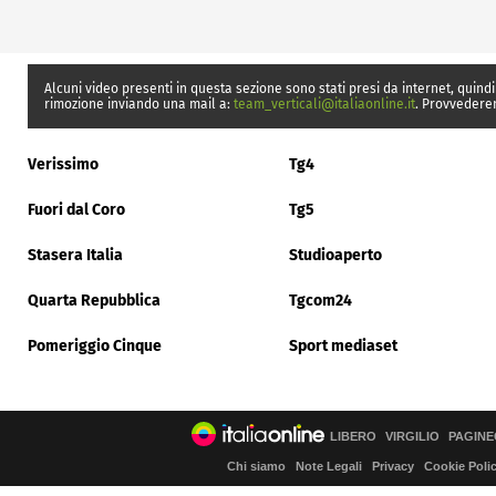
Alcuni video presenti in questa sezione sono stati presi da internet, quindi
rimozione inviando una mail a:
team_verticali@italiaonline.it
. Provvedere
Verissimo
Tg4
Fuori dal Coro
Tg5
Stasera Italia
Studioaperto
Quarta Repubblica
Tgcom24
Pomeriggio Cinque
Sport mediaset
LIBERO
VIRGILIO
PAGINE
Chi siamo
Note Legali
Privacy
Cookie Poli