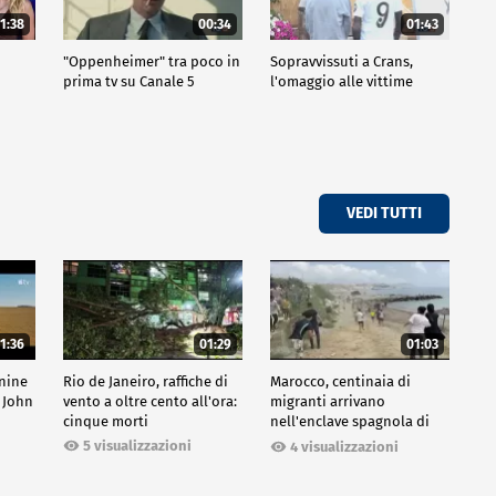
1:38
00:34
01:43
"Oppenheimer" tra poco in
Sopravvissuti a Crans,
prima tv su Canale 5
l'omaggio alle vittime
VEDI TUTTI
1:36
01:29
01:03
inine
Rio de Janeiro, raffiche di
Marocco, centinaia di
 John
vento a oltre cento all'ora:
migranti arrivano
cinque morti
nell'enclave spagnola di
Ceuta
5 visualizzazioni
4 visualizzazioni