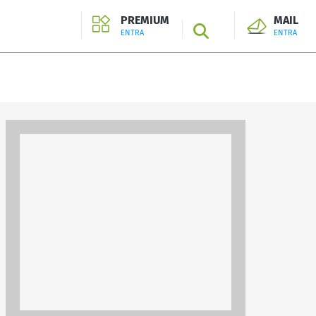
PREMIUM
MAIL
SEARCH
ENTRA
ENTRA
ENTRA