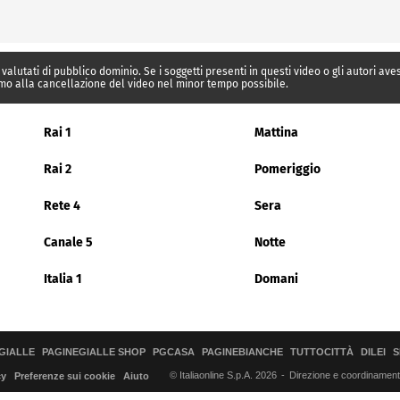
 valutati di pubblico dominio. Se i soggetti presenti in questi video o gli autori av
mo alla cancellazione del video nel minor tempo possibile.
Rai 1
Mattina
Rai 2
Pomeriggio
Rete 4
Sera
Canale 5
Notte
Italia 1
Domani
GIALLE
PAGINEGIALLE SHOP
PGCASA
PAGINEBIANCHE
TUTTOCITTÀ
DILEI
S
© Italiaonline S.p.A. 2026
Direzione e coordinamento 
cy
Preferenze sui cookie
Aiuto