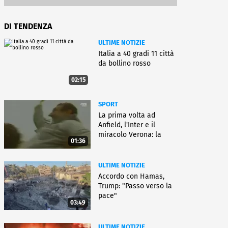
DI TENDENZA
ULTIME NOTIZIE
Italia a 40 gradi 11 città
da bollino rosso
02:15
SPORT
La prima volta ad
Anfield, l'Inter e il
miracolo Verona: la
01:36
carriera di Bagnoli
ULTIME NOTIZIE
Accordo con Hamas,
Trump: "Passo verso la
pace"
03:49
ULTIME NOTIZIE