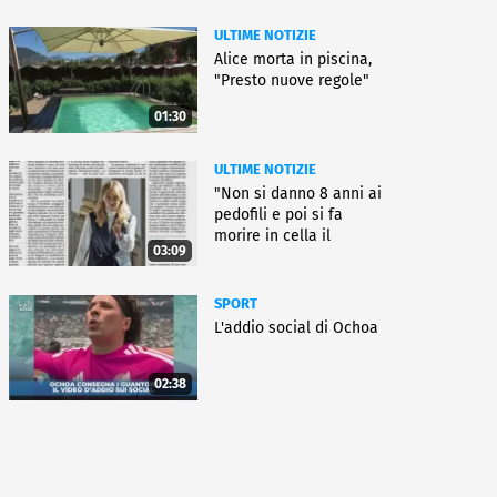
ULTIME NOTIZIE
Alice morta in piscina,
"Presto nuove regole"
01:30
ULTIME NOTIZIE
"Non si danno 8 anni ai
pedofili e poi si fa
morire in cella il
03:09
gioielliere"
SPORT
L'addio social di Ochoa
02:38