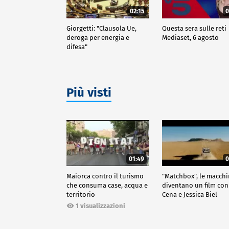
02:15
0
Giorgetti: "Clausola Ue,
Questa sera sulle reti
deroga per energia e
Mediaset, 6 agosto
difesa"
Più visti
01:49
0
Maiorca contro il turismo
"Matchbox", le macch
che consuma case, acqua e
diventano un film con
territorio
Cena e Jessica Biel
1 visualizzazioni