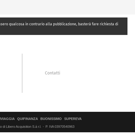
essero qualcosa in contrario alla pubblicazione, basterà fare richiesta di
Contatti
IVIAGGIA
QUIFINANZA
BUONISSIMO
SUPEREVA
di Libero Acquisition S.á r.l.
P. IVA 03970540963