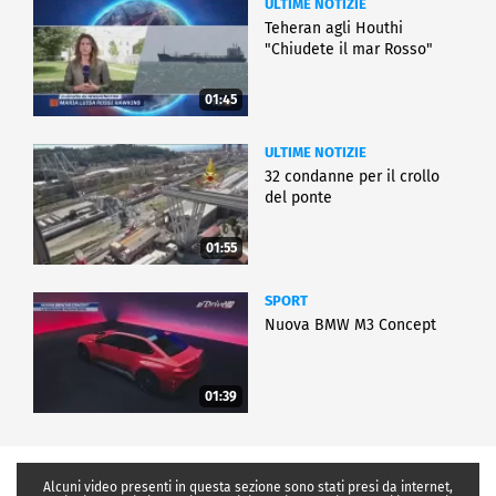
ULTIME NOTIZIE
Teheran agli Houthi
"Chiudete il mar Rosso"
01:45
ULTIME NOTIZIE
32 condanne per il crollo
del ponte
01:55
SPORT
Nuova BMW M3 Concept
01:39
Alcuni video presenti in questa sezione sono stati presi da internet,