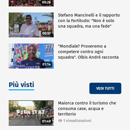
00:26
Stefano Mancinelli e il rapporto
con la Fortitudo: "Non è solo
una squadra, ma una fede"
00:57
"Mondiale? Proveremo a
competere contro ogni
squadra". Olbis Andrè racconta
il percorso di avvicinamento ai
01:14
prossimi mondiali in Germania.
Più visti
VEDI TUTTI
Maiorca contro il turismo che
consuma case, acqua e
territorio
1 visualizzazioni
01:49