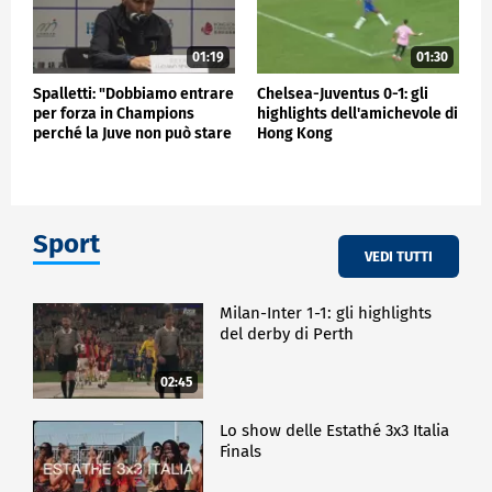
01:19
01:30
Spalletti: "Dobbiamo entrare
Chelsea-Juventus 0-1: gli
per forza in Champions
highlights dell'amichevole di
perché la Juve non può stare
Hong Kong
fuori"
Sport
VEDI TUTTI
Milan-Inter 1-1: gli highlights
del derby di Perth
02:45
Lo show delle Estathé 3x3 Italia
Finals