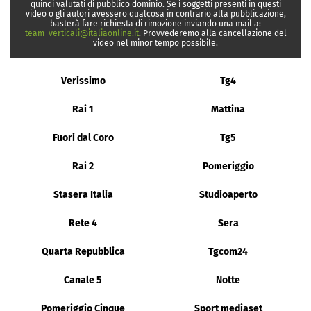
quindi valutati di pubblico dominio. Se i soggetti presenti in questi
video o gli autori avessero qualcosa in contrario alla pubblicazione,
basterà fare richiesta di rimozione inviando una mail a:
team_verticali@italiaonline.it
. Provvederemo alla cancellazione del
video nel minor tempo possibile.
Verissimo
Tg4
Rai 1
Mattina
Fuori dal Coro
Tg5
Rai 2
Pomeriggio
Stasera Italia
Studioaperto
Rete 4
Sera
Quarta Repubblica
Tgcom24
Canale 5
Notte
Pomeriggio Cinque
Sport mediaset