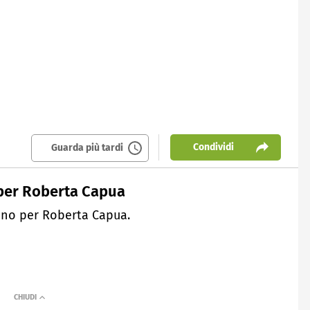
Condividi
Guarda più tardi
 per Roberta Capua
uino per Roberta Capua.