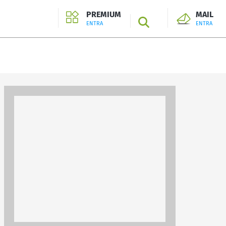
PREMIUM
MAIL
SEARCH
ENTRA
ENTRA
ENTRA