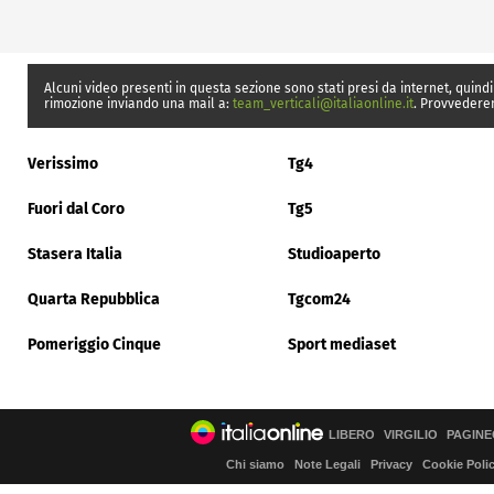
Alcuni video presenti in questa sezione sono stati presi da internet, quindi
rimozione inviando una mail a:
team_verticali@italiaonline.it
. Provvedere
Verissimo
Tg4
Fuori dal Coro
Tg5
Stasera Italia
Studioaperto
Quarta Repubblica
Tgcom24
Pomeriggio Cinque
Sport mediaset
LIBERO
VIRGILIO
PAGINE
Chi siamo
Note Legali
Privacy
Cookie Poli