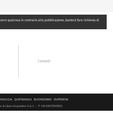
essero qualcosa in contrario alla pubblicazione, basterà fare richiesta di
Contatti
IVIAGGIA
QUIFINANZA
BUONISSIMO
SUPEREVA
di Libero Acquisition S.á r.l.
P. IVA 03970540963