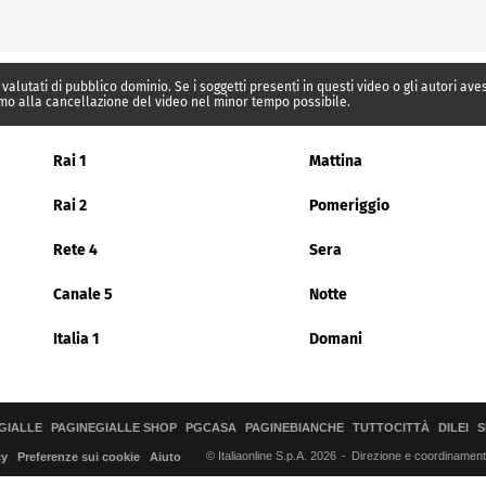
 valutati di pubblico dominio. Se i soggetti presenti in questi video o gli autori av
mo alla cancellazione del video nel minor tempo possibile.
Rai 1
Mattina
Rai 2
Pomeriggio
Rete 4
Sera
Canale 5
Notte
Italia 1
Domani
GIALLE
PAGINEGIALLE SHOP
PGCASA
PAGINEBIANCHE
TUTTOCITTÀ
DILEI
S
© Italiaonline S.p.A. 2026
Direzione e coordinamento 
cy
Preferenze sui cookie
Aiuto