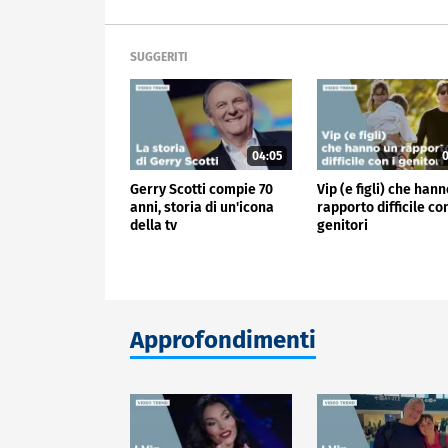
SUGGERITI
04:05
0
Gerry Scotti compie 70
Vip (e figli) che han
anni, storia di un'icona
rapporto difficile con
della tv
genitori
Approfondimenti