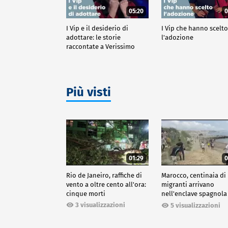
05:20
0
I Vip e il desiderio di
I Vip che hanno scelt
adottare: le storie
l'adozione
raccontate a Verissimo
Più visti
01:29
0
Rio de Janeiro, raffiche di
Marocco, centinaia di
vento a oltre cento all'ora:
migranti arrivano
cinque morti
nell'enclave spagnola
Ceuta
3 visualizzazioni
5 visualizzazioni