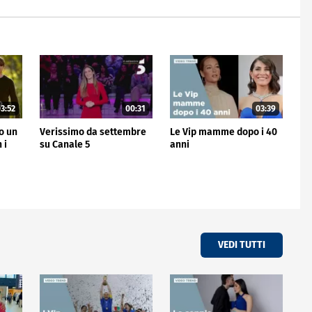
3:52
00:31
03:39
no un
Verissimo da settembre
Le Vip mamme dopo i 40
 i
su Canale 5
anni
VEDI TUTTI