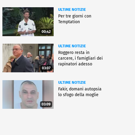
ULTIME NOTIZIE
Per tre giorni con
Temptation
00:42
ULTIME NOTIZIE
Roggero resta in
carcere, i famigliari dei
rapinatori adesso
03:07
battono cassa
ULTIME NOTIZIE
Fakir, domani autopsia
lo sfogo della moglie
03:09