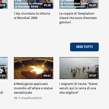
5:19
01:36
04:01
o
I Vip ricordano la vittoria
Le coppie di Temptation
ai Mondiali 2006
Island che sono diventate
genitori
VEDI TUTTI
1:03
00:47
01:07
A Medjugorje appiccato
I migranti di Ceuta: "Siamo
incendio all'altare e statue
venuti qui in cerca di una
 di
vandalizzate
vita migliore"
3 visualizzazioni