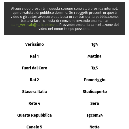
Alcuni video presenti in questa sezione sono stati presi da internet,
quindi valutati di pubblico dominio. Se i soggetti presenti in questi
video o gli autori avessero qualcosa in contrario alla pubblicazione,
basterà fare richiesta di rimozione inviando una mail a:
team_verticali@italiaonline.it
. Provvederemo alla cancellazione del
video nel minor tempo possibile.
Verissimo
Tg4
Rai 1
Mattina
Fuori dal Coro
Tg5
Rai 2
Pomeriggio
Stasera Italia
Studioaperto
Rete 4
Sera
Quarta Repubblica
Tgcom24
Canale 5
Notte