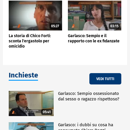
05:27
03:15
La storia di Chico Forti:
Garlasco: Sempio e il
sconta l'ergastolo per
rapporto con le ex fidanzate
omicidio
Inchieste
VEDI TUTTI
Garlasco: Sempio ossessionato
dal sesso o ragazzo rispettoso?
05:41
Garlasco: i dubbi su cosa ha