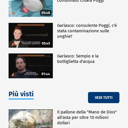
consumato Chiara Poggi
05:48
Garlasco: consulente Poggi, c'è
stata contaminazione sulle
unghie?
05:45
Garlasco: Sempio e la
bottiglietta d'acqua
01:44
Più visti
VEDI TUTTI
Il pallone della "Mano de Dios"
all'asta per oltre 10 milioni
dollari