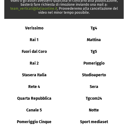
video o gli autori avessero qualcosa in contrario alla pubblicazione,
basterà fare richiesta di rimozione inviando una mail a:
team_verticali@italiaonline.it
. Provvederemo alla cancellazione del
video nel minor tempo possibile.
Verissimo
Tg4
Rai 1
Mattina
Fuori dal Coro
Tg5
Rai 2
Pomeriggio
Stasera Italia
Studioaperto
Rete 4
Sera
Quarta Repubblica
Tgcom24
Canale 5
Notte
Pomeriggio Cinque
Sport mediaset