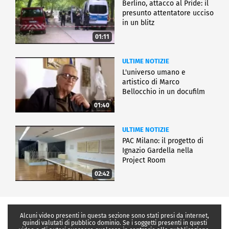
Berlino, attacco al Pride: il
presunto attentatore ucciso
in un blitz
01:11
ULTIME NOTIZIE
L'universo umano e
artistico di Marco
Bellocchio in un docufilm
01:40
ULTIME NOTIZIE
PAC Milano: il progetto di
Ignazio Gardella nella
Project Room
02:42
Alcuni video presenti in questa sezione sono stati presi da internet,
quindi valutati di pubblico dominio. Se i soggetti presenti in questi