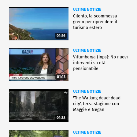
ULTIME NOTIZIE
Cilento, la scommessa
green per riprendere il
turismo estero
01:56
ULTIME NOTIZIE
Vittimberga (Inps): No nuovi
interventi su età
pensionabile
01:13
ULTIME NOTIZIE
'The Walking dead: dead
city', terza stagione con
Maggie e Negan
01:38
ULTIME NOTIZIE