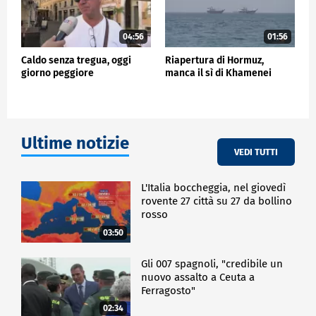
04:56
01:56
Caldo senza tregua, oggi
Riapertura di Hormuz,
giorno peggiore
manca il sì di Khamenei
Ultime notizie
VEDI TUTTI
L'Italia boccheggia, nel giovedì
rovente 27 città su 27 da bollino
rosso
03:50
Gli 007 spagnoli, "credibile un
nuovo assalto a Ceuta a
Ferragosto"
02:34