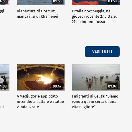
4:56
01:56
03:50
ggi
Riapertura di Hormuz,
L'Italia boccheggia, nel
manca il sì di Khamenei
giovedì rovente 27 città su
27 da bollino rosso
VEDI TUTTI
1:03
00:47
01:07
A Medjugorje appiccato
I migranti di Ceuta: "Siamo
incendio all'altare e statue
venuti qui in cerca di una
 di
vandalizzate
vita migliore"