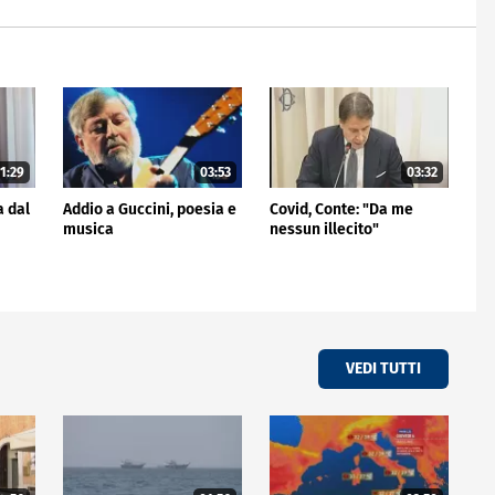
1:29
03:53
03:32
a dal
Addio a Guccini, poesia e
Covid, Conte: "Da me
musica
nessun illecito"
VEDI TUTTI