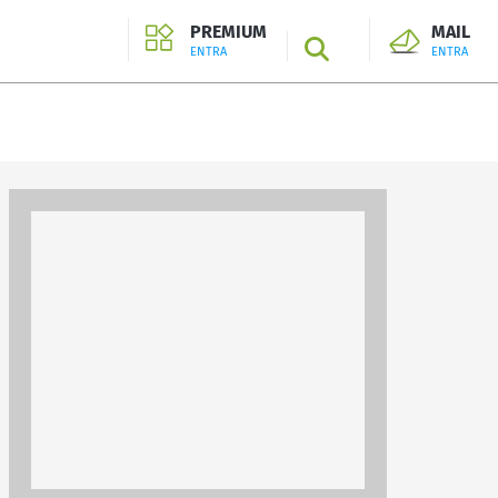
PREMIUM
MAIL
SEARCH
ENTRA
ENTRA
ENTRA