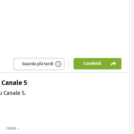
Condividi
Guarda più tardi
su Canale 5
u Canale 5.