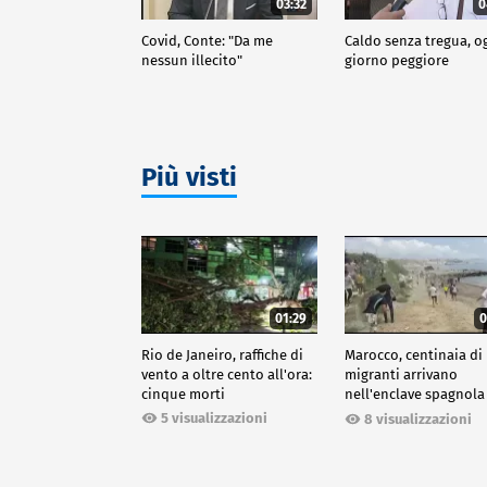
03:32
0
Covid, Conte: "Da me
Caldo senza tregua, o
nessun illecito"
giorno peggiore
Più visti
01:29
0
Rio de Janeiro, raffiche di
Marocco, centinaia di
vento a oltre cento all'ora:
migranti arrivano
cinque morti
nell'enclave spagnola
Ceuta
5 visualizzazioni
8 visualizzazioni