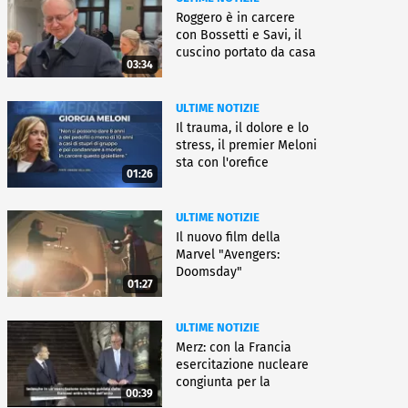
Roggero è in carcere
con Bossetti e Savi, il
cuscino portato da casa
03:34
ULTIME NOTIZIE
Il trauma, il dolore e lo
stress, il premier Meloni
sta con l'orefice
01:26
ULTIME NOTIZIE
Il nuovo film della
Marvel "Avengers:
Doomsday"
01:27
ULTIME NOTIZIE
Merz: con la Francia
esercitazione nucleare
congiunta per la
00:39
deterrenza