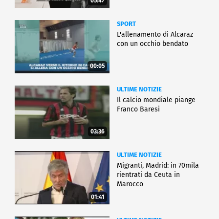
05:47
SPORT
L'allenamento di Alcaraz
con un occhio bendato
00:05
ULTIME NOTIZIE
Il calcio mondiale piange
Franco Baresi
03:36
ULTIME NOTIZIE
Migranti, Madrid: in 70mila
rientrati da Ceuta in
Marocco
01:41