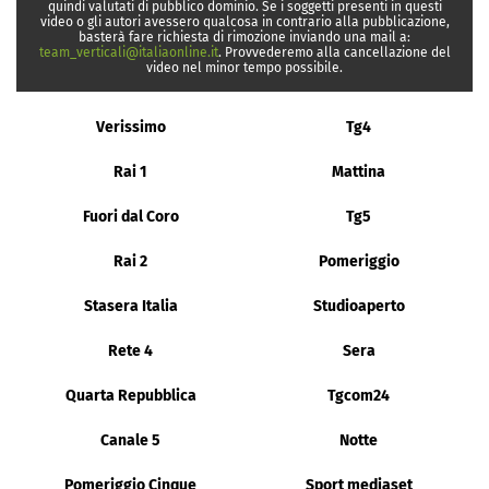
quindi valutati di pubblico dominio. Se i soggetti presenti in questi
video o gli autori avessero qualcosa in contrario alla pubblicazione,
basterà fare richiesta di rimozione inviando una mail a:
team_verticali@italiaonline.it
. Provvederemo alla cancellazione del
video nel minor tempo possibile.
Verissimo
Tg4
Rai 1
Mattina
Fuori dal Coro
Tg5
Rai 2
Pomeriggio
Stasera Italia
Studioaperto
Rete 4
Sera
Quarta Repubblica
Tgcom24
Canale 5
Notte
Pomeriggio Cinque
Sport mediaset