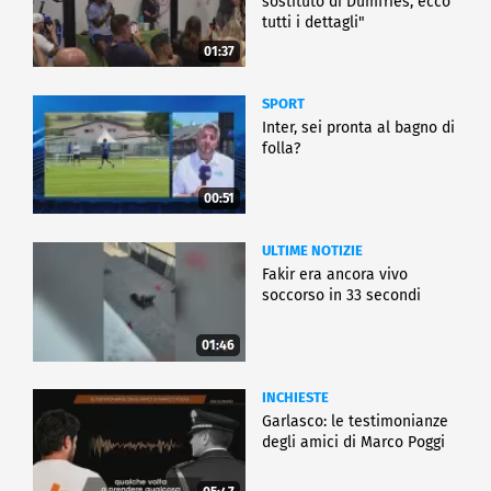
sostituto di Dumfries, ecco
tutti i dettagli"
01:37
SPORT
Inter, sei pronta al bagno di
folla?
00:51
ULTIME NOTIZIE
Fakir era ancora vivo
soccorso in 33 secondi
01:46
INCHIESTE
Garlasco: le testimonianze
degli amici di Marco Poggi