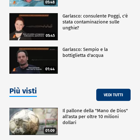
05:48
Garlasco: consulente Poggi, c'è
stata contaminazione sulle
unghie?
05:45
Garlasco: Sempio e la
bottiglietta d'acqua
01:44
Più visti
VEDI TUTTI
Il pallone della "Mano de Dios"
all'asta per oltre 10 milioni
dollari
01:09