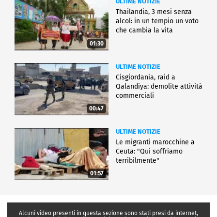
ULTIME NOTIZIE
Thailandia, 3 mesi senza
alcol: in un tempio un voto
che cambia la vita
01:30
ULTIME NOTIZIE
Cisgiordania, raid a
Qalandiya: demolite attività
commerciali
00:47
ULTIME NOTIZIE
Le migranti marocchine a
Ceuta: "Qui soffriamo
terribilmente"
01:57
Alcuni video presenti in questa sezione sono stati presi da internet,