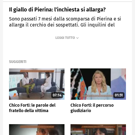
Il giallo di Pierina: l'inchiesta si allarga?
Sono passati 7 mesi dalla scomparsa di Pierina e si
allarga il cerchio dei sospettati. Gli inquilini del
palazzo di Via del Ciclamino potrebbero avere un
ruolo nel delitto di Pierina?
MEDIASET
QUARTO GRADO
SUGGERITI
07:14
01:51
Chico Forti: le parole del
Chico Forti: il percorso
fratello della vittima
giudiziario