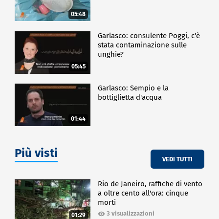
05:48
Garlasco: consulente Poggi, c'è
stata contaminazione sulle
unghie?
05:45
Garlasco: Sempio e la
bottiglietta d'acqua
01:44
Più visti
VEDI TUTTI
Rio de Janeiro, raffiche di vento
a oltre cento all'ora: cinque
morti
3 visualizzazioni
01:29