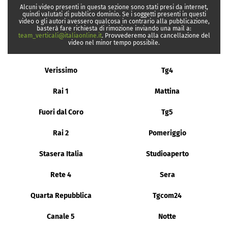
Alcuni video presenti in questa sezione sono stati presi da internet,
quindi valutati di pubblico dominio. Se i soggetti presenti in questi
video o gli autori avessero qualcosa in contrario alla pubblicazione,
basterà fare richiesta di rimozione inviando una mail a:
team_verticali@italiaonline.it
. Provvederemo alla cancellazione del
video nel minor tempo possibile.
Verissimo
Tg4
Rai 1
Mattina
Fuori dal Coro
Tg5
Rai 2
Pomeriggio
Stasera Italia
Studioaperto
Rete 4
Sera
Quarta Repubblica
Tgcom24
Canale 5
Notte