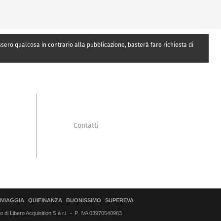
essero qualcosa in contrario alla pubblicazione, basterà fare richiesta di
Contatti
IVIAGGIA
QUIFINANZA
BUONISSIMO
SUPEREVA
di Libero Acquisition S.á r.l.
P. IVA 03970540963