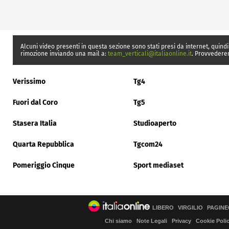
Alcuni video presenti in questa sezione sono stati presi da internet, quindi
rimozione inviando una mail a:
team_verticali@italiaonline.it
. Provvedere
Verissimo
Tg4
Fuori dal Coro
Tg5
Stasera Italia
Studioaperto
Quarta Repubblica
Tgcom24
Pomeriggio Cinque
Sport mediaset
LIBERO
VIRGILIO
PAGINE
Chi siamo
Note Legali
Privacy
Cookie Poli