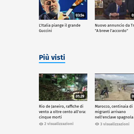
03:54
0
L'Italia piange il grande
Nuovo annuncio da 
Guccini
"A breve l'accordo"
Più visti
01:29
0
Rio de Janeiro, raffiche di
Marocco, centinaia di
vento a oltre cento all'ora:
migranti arrivano
cinque morti
nell'enclave spagnola
Ceuta
2 visualizzazioni
3 visualizzazioni