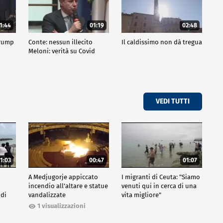
1:44
01:19
02:48
Trump
Conte: nessun illecito
Il caldissimo non dà tregua
Meloni: verità su Covid
VEDI TUTTI
1:03
00:47
01:07
A Medjugorje appiccato
I migranti di Ceuta: "Siamo
incendio all'altare e statue
venuti qui in cerca di una
 di
vandalizzate
vita migliore"
1 visualizzazioni