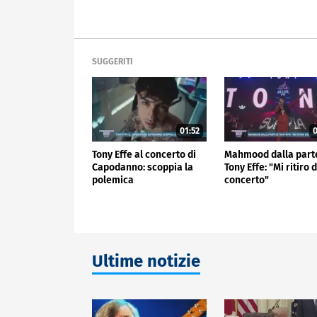
SUGGERITI
01:52
0
Tony Effe al concerto di
Mahmood dalla parte
Capodanno: scoppia la
Tony Effe: "Mi ritiro 
polemica
concerto"
Ultime notizie