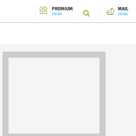
PREMIUM
MAIL
SEARCH
ENTRA
ENTRA
ENTRA