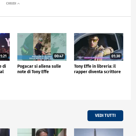
1:21
00:47
01:30
 di
Pogacar si allena sulle
Tony Effe in libreria: il
dal
note di Tony Effe
rapper diventa scrittore
VEDI TUTTI