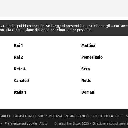
 valutati di pubblico dominio. Se i soggetti presenti in questi video o gli autori av
mo alla cancellazione del video nel minor tempo possibile.
Rai 1
Mattina
Rai 2
Pomeriggio
Rete 4
Sera
Canale 5
Notte
Italia 1
Domani
GIALLE
PAGINEGIALLE SHOP
PGCASA
PAGINEBIANCHE
TUTTOCITTÀ
DILEI
S
© Italiaonline S.p.A. 2026
Direzione e coordinamento 
cy
Preferenze sui cookie
Aiuto