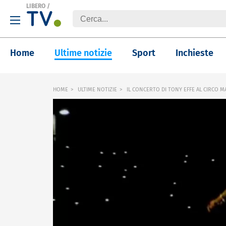
LIBERO
/
Home
Ultime notizie
Sport
Inchieste
HOME
ULTIME NOTIZIE
IL CONCERTO DI TONY EFFE AL CIRCO 