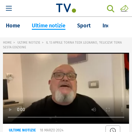
Home
Ultime notizie
Sport
Inchieste
HOME
ULTIME NOTIZIE
IL 13 APRILE TORNA TEDX LEGNANO, 'FELICIZIA' TEMA
SESTA EDIZIONE
ULTIME NOTIZIE
18 MARZO 2024