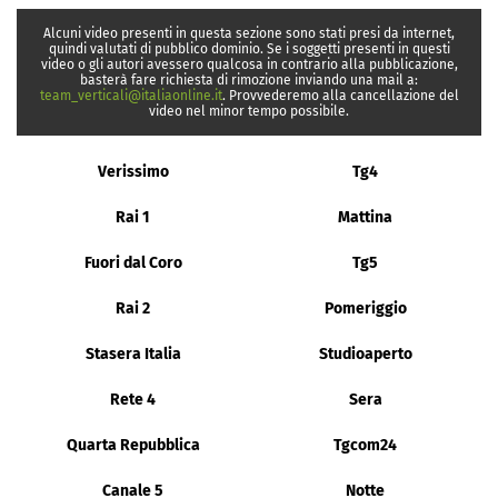
Alcuni video presenti in questa sezione sono stati presi da internet,
quindi valutati di pubblico dominio. Se i soggetti presenti in questi
video o gli autori avessero qualcosa in contrario alla pubblicazione,
basterà fare richiesta di rimozione inviando una mail a:
team_verticali@italiaonline.it
. Provvederemo alla cancellazione del
video nel minor tempo possibile.
Verissimo
Tg4
Rai 1
Mattina
Fuori dal Coro
Tg5
Rai 2
Pomeriggio
Stasera Italia
Studioaperto
Rete 4
Sera
Quarta Repubblica
Tgcom24
Canale 5
Notte