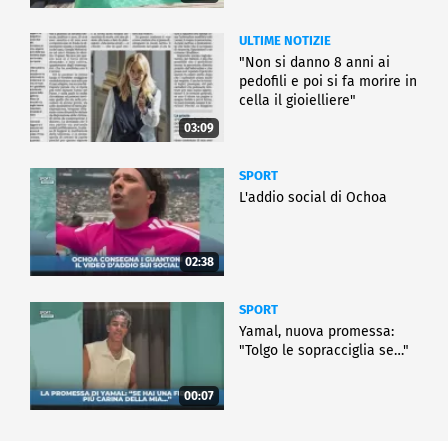
ULTIME NOTIZIE
"Non si danno 8 anni ai
pedofili e poi si fa morire in
cella il gioielliere"
03:09
SPORT
L'addio social di Ochoa
02:38
SPORT
Yamal, nuova promessa:
"Tolgo le sopracciglia se…"
00:07