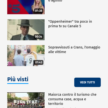
6 agosto
01:38
"Oppenheimer" tra poco in
prima tv su Canale 5
00:34
Sopravvissuti a Crans, l'omaggio
alle vittime
01:43
Più visti
VEDI TUTTI
Maiorca contro il turismo che
consuma case, acqua e
territorio