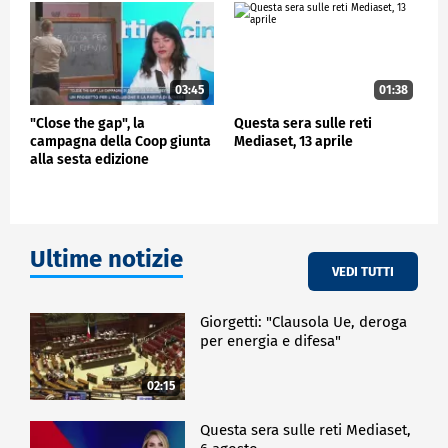
movimento di anime, di cuore, tutte dedicate e volte
a idee che vale la pena di divulgare", conclude
Piacentini.
CRONACA
03:45
01:38
"Close the gap", la
Questa sera sulle reti
campagna della Coop giunta
Mediaset, 13 aprile
alla sesta edizione
Ultime notizie
VEDI TUTTI
Giorgetti: "Clausola Ue, deroga
per energia e difesa"
02:15
Questa sera sulle reti Mediaset,