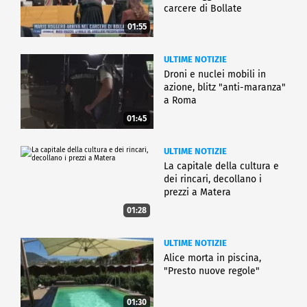
carcere di Bollate
01:55
ULTIME NOTIZIE
Droni e nuclei mobili in
azione, blitz "anti-maranza"
a Roma
01:45
ULTIME NOTIZIE
La capitale della cultura e
dei rincari, decollano i
prezzi a Matera
01:28
ULTIME NOTIZIE
Alice morta in piscina,
"Presto nuove regole"
01:30