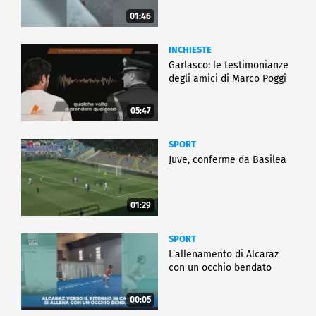
01:46
INCHIESTE
Garlasco: le testimonianze
degli amici di Marco Poggi
05:47
SPORT
Juve, conferme da Basilea
01:29
SPORT
L'allenamento di Alcaraz
con un occhio bendato
00:05