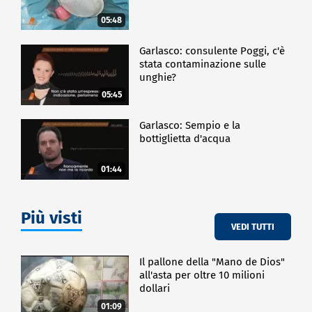
05:48
Garlasco: consulente Poggi, c'è
stata contaminazione sulle
unghie?
05:45
Garlasco: Sempio e la
bottiglietta d'acqua
01:44
Più visti
VEDI TUTTI
Il pallone della "Mano de Dios"
all'asta per oltre 10 milioni
dollari
01:09