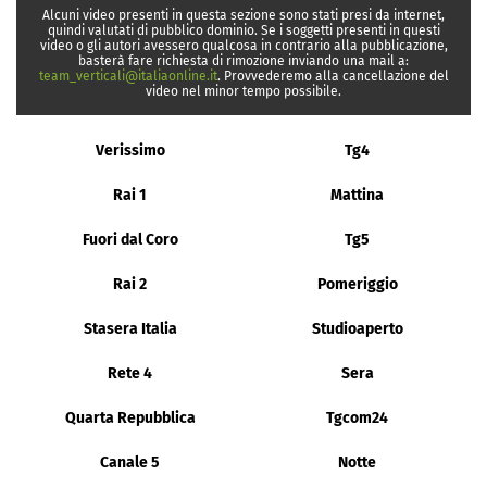
Alcuni video presenti in questa sezione sono stati presi da internet,
quindi valutati di pubblico dominio. Se i soggetti presenti in questi
video o gli autori avessero qualcosa in contrario alla pubblicazione,
basterà fare richiesta di rimozione inviando una mail a:
team_verticali@italiaonline.it
. Provvederemo alla cancellazione del
video nel minor tempo possibile.
Verissimo
Tg4
Rai 1
Mattina
Fuori dal Coro
Tg5
Rai 2
Pomeriggio
Stasera Italia
Studioaperto
Rete 4
Sera
Quarta Repubblica
Tgcom24
Canale 5
Notte