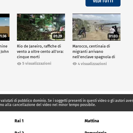
VEDI TUTTI
1:36
01:29
01:03
inine
Rio de Janeiro, raffiche di
Marocco, centinaia di
 John
vento a oltre cento all'ora:
migranti arrivano
cinque morti
nell'enclave spagnola di
Ceuta
5 visualizzazioni
4 visualizzazioni
 valutati di pubblico dominio. Se i soggetti presenti in questi video o gli autori av
mo alla cancellazione del video nel minor tempo possibile.
Rai 1
Mattina