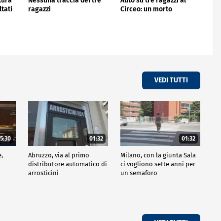
ntura
Nessuna traccia dei tre
Auto su tre ragazzi al
ltati
ragazzi
Circeo: un morto
VEDI TUTTI
5:30
01:32
01:32
e,
Abruzzo, via al primo
Milano, con la giunta Sala
distributore automatico di
ci vogliono sette anni per
arrosticini
un semaforo