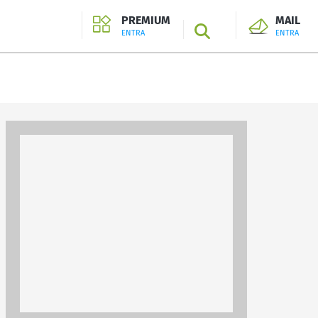
PREMIUM
MAIL
SEARCH
ENTRA
ENTRA
ENTRA