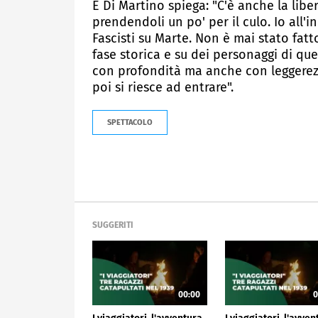
E Di Martino spiega: "C'è anche la libe
prendendoli un po' per il culo. Io all'i
Fascisti su Marte. Non è mai stato fat
fase storica e su dei personaggi di que
con profondità ma anche con leggerezz
poi si riesce ad entrare".
SPETTACOLO
SUGGERITI
00:00
0