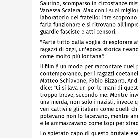
Saurino, scomparso in circostanze mis
Vanessa Scalera. Max con i suoi miglior
laboratorio del fratello: i tre scopro
farla funzionare e si ritrovano all'impr
guardie fasciste e atti censori.
"Parte tutto dalla voglia di esplorare a
ragazzi di oggi, un'epoca storica ne
come molto più lontana".
Il film è un modo per raccontare quel p
contemporaneo, per i ragazzi coetanei 
Matteo Schiavone, Fabio Bizzarro, And
dice: "Ci si lava un po' le mani di que
troppo breve, secondo me. Mentre invec
una merda, non solo i nazisti, invece 
veri cattivi e gli italiani come quelli 
potevano non lo facevano, mentre anch
e le ammazzavano come topi per strad
Lo spietato capo di questo brutale eser