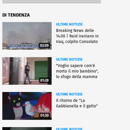
DI TENDENZA
ULTIME NOTIZIE
Breaking News delle
14.00 | Raid iraniano in
Iraq, colpito Consolato
02:09
Usa
ULTIME NOTIZIE
"Voglio sapere com'è
morto il mio bambino",
lo sfogo della mamma
01:29
ULTIME NOTIZIE
Il ritorno de "La
Gabbianella e il gatto"
01:30
ULTIME NOTIZIE