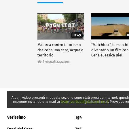
01:49
0
Maiorca contro il turismo
"Matchbox", le macch
che consuma case, acqua e
diventano un film con
territorio
Cena e Jessica Biel
1 visualizzazioni
Alcuni video presenti in questa sezione sono stati presi da internet, quindi
rimozione inviando una mail a:
team_verticali@italiaonline.it
. Provvedere
Verissimo
Tg4