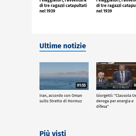
I viaggiatori, l'avventura
I viaggiatori, l'avve
di tre ragazzi catapultati
di tre ragazzi catapu
nel 1939
nel 1939
Ultime notizie
01:55
0
Iran, accordo con Oman
Giorgetti: "Clausola U
sullo Stretto di Hormuz
deroga per energia e
difesa"
Più visti