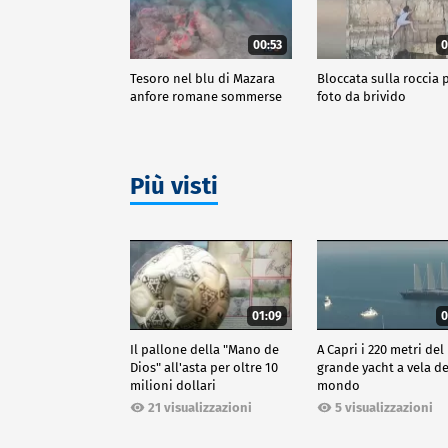
00:53
0
Tesoro nel blu di Mazara
Bloccata sulla roccia p
anfore romane sommerse
foto da brivido
Più visti
01:09
0
Il pallone della "Mano de
A Capri i 220 metri del
Dios" all'asta per oltre 10
grande yacht a vela de
milioni dollari
mondo
21 visualizzazioni
5 visualizzazioni