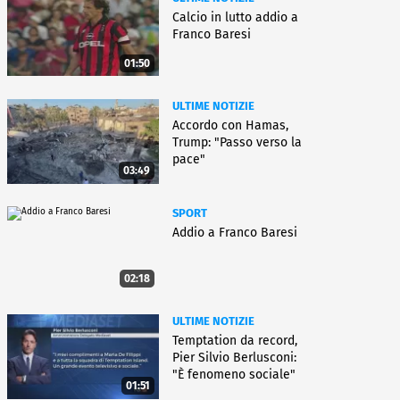
Calcio in lutto addio a
Franco Baresi
01:50
ULTIME NOTIZIE
Accordo con Hamas,
Trump: "Passo verso la
pace"
03:49
SPORT
Addio a Franco Baresi
02:18
ULTIME NOTIZIE
Temptation da record,
Pier Silvio Berlusconi:
"È fenomeno sociale"
01:51