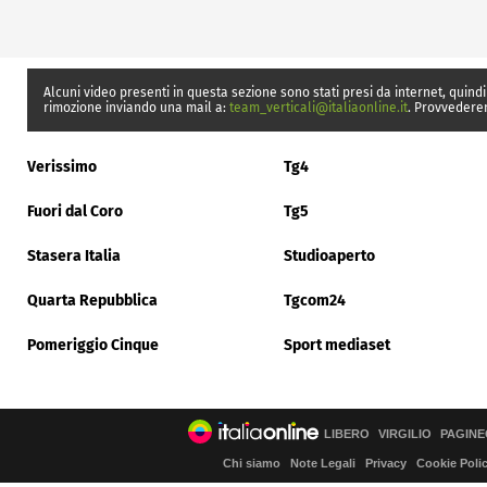
Alcuni video presenti in questa sezione sono stati presi da internet, quindi
rimozione inviando una mail a:
team_verticali@italiaonline.it
. Provvedere
Verissimo
Tg4
Fuori dal Coro
Tg5
Stasera Italia
Studioaperto
Quarta Repubblica
Tgcom24
Pomeriggio Cinque
Sport mediaset
LIBERO
VIRGILIO
PAGINE
Chi siamo
Note Legali
Privacy
Cookie Poli