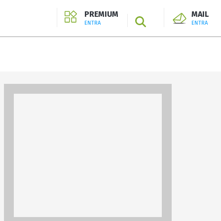
PREMIUM
MAIL
SEARCH
ENTRA
ENTRA
ENTRA