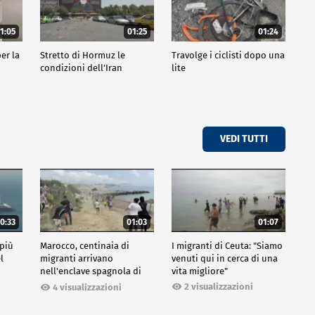
1:05
01:25
01:24
er la
Stretto di Hormuz le
Travolge i ciclisti dopo una
condizioni dell'Iran
lite
VEDI TUTTI
0:33
01:03
01:07
 più
Marocco, centinaia di
I migranti di Ceuta: "Siamo
l
migranti arrivano
venuti qui in cerca di una
nell'enclave spagnola di
vita migliore"
Ceuta
2 visualizzazioni
4 visualizzazioni