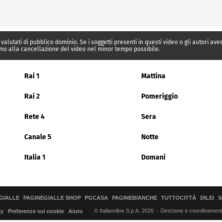
 valutati di pubblico dominio. Se i soggetti presenti in questi video o gli autori av
mo alla cancellazione del video nel minor tempo possibile.
Rai 1
Mattina
Rai 2
Pomeriggio
Rete 4
Sera
Canale 5
Notte
Italia 1
Domani
GIALLE
PAGINEGIALLE SHOP
PGCASA
PAGINEBIANCHE
TUTTOCITTÀ
DILEI
S
© Italiaonline S.p.A. 2026
Direzione e coordinamento 
cy
Preferenze sui cookie
Aiuto