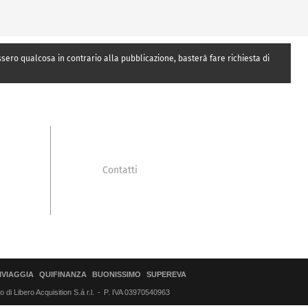
essero qualcosa in contrario alla pubblicazione, basterà fare richiesta di
Contatti
IVIAGGIA
QUIFINANZA
BUONISSIMO
SUPEREVA
di Libero Acquisition S.á r.l.
P. IVA 03970540963