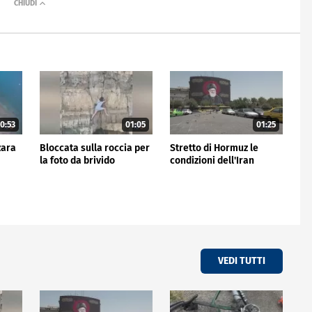
0:53
01:05
01:25
zara
Bloccata sulla roccia per
Stretto di Hormuz le
la foto da brivido
condizioni dell'Iran
VEDI TUTTI