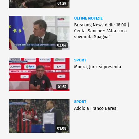
01:29
ULTIME NOTIZIE
Breaking News delle 18.00 |
Ceuta, Sanchez: "Attacco a
sovranità Spagna"
02:04
SPORT
Monza, Juric si presenta
01:52
SPORT
Addio a Franco Baresi
01:08