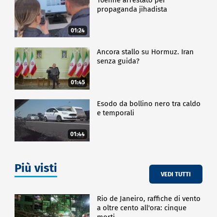
propaganda jihadista
01:24
Ancora stallo su Hormuz. Iran
senza guida?
01:45
Esodo da bollino nero tra caldo
e temporali
01:44
Più visti
VEDI TUTTI
Rio de Janeiro, raffiche di vento
a oltre cento all'ora: cinque