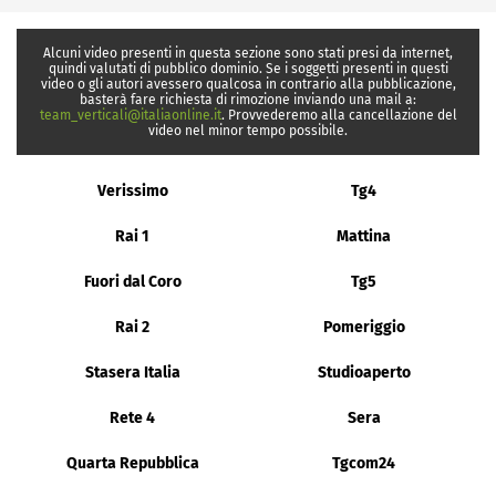
Alcuni video presenti in questa sezione sono stati presi da internet,
quindi valutati di pubblico dominio. Se i soggetti presenti in questi
video o gli autori avessero qualcosa in contrario alla pubblicazione,
basterà fare richiesta di rimozione inviando una mail a:
team_verticali@italiaonline.it
. Provvederemo alla cancellazione del
video nel minor tempo possibile.
Verissimo
Tg4
Rai 1
Mattina
Fuori dal Coro
Tg5
Rai 2
Pomeriggio
Stasera Italia
Studioaperto
Rete 4
Sera
Quarta Repubblica
Tgcom24