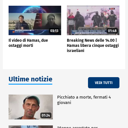
la vita di persone innocenti non è qualcosa che si
può semplicemente risparmiare
qualcosa che si può semplicemente scambiare o
mettere in secondo piano per altri obiettivi e
ragioni", ha aggiunto.
03:13
01:48
Il video di Hamas, due
Breaking News delle 14.00 |
ESTERI
ostaggi morti
Hamas libera cinque ostaggi
israeliani
Ultime notizie
VEDI TUTTI
Picchiato a morte, fermati 4
giovani
01:24
16enne arrestato per